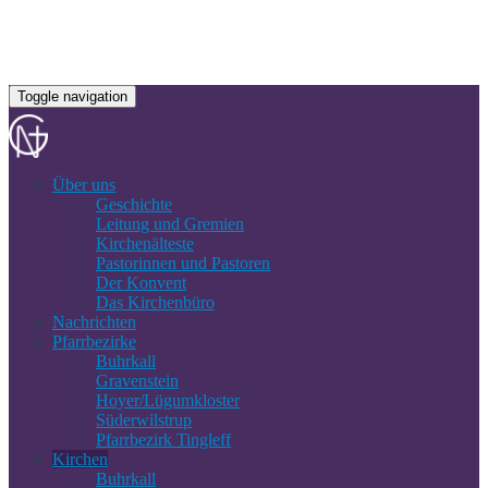
Toggle navigation
Über uns
Geschichte
Leitung und Gremien
Kirchenälteste
Pastorinnen und Pastoren
Der Konvent
Das Kirchenbüro
Nachrichten
Pfarrbezirke
Buhrkall
Gravenstein
Hoyer/Lügumkloster
Süderwilstrup
Pfarrbezirk Tingleff
Kirchen
Buhrkall