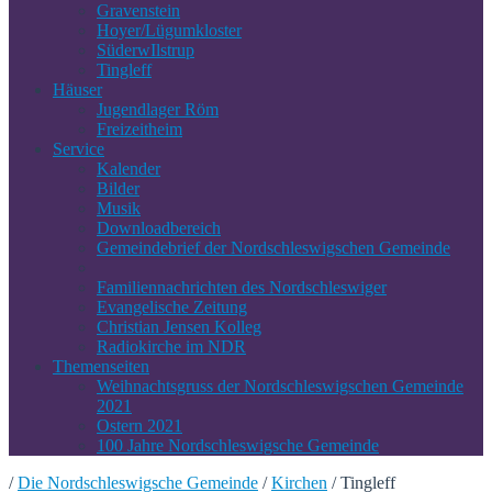
Gravenstein
Hoyer/Lügumkloster
SüderwIlstrup
Tingleff
Häuser
Jugendlager Röm
Freizeitheim
Service
Kalender
Bilder
Musik
Downloadbereich
Gemeindebrief der Nordschleswigschen Gemeinde
Familiennachrichten des Nordschleswiger
Evangelische Zeitung
Christian Jensen Kolleg
Radiokirche im NDR
Themenseiten
Weihnachtsgruss der Nordschleswigschen Gemeinde
2021
Ostern 2021
100 Jahre Nordschleswigsche Gemeinde
/
Die Nordschleswigsche Gemeinde
/
Kirchen
/
Tingleff