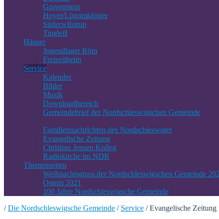
Gravenstein
Hoyer/Lügumkloster
SüderwIlstrup
Tingleff
Häuser
Jugendlager Röm
Freizeitheim
Service
Kalender
Bilder
Musik
Downloadbereich
Gemeindebrief der Nordschleswigschen Gemeinde
Familiennachrichten des Nordschleswiger
Evangelische Zeitung
Christian Jensen Kolleg
Radiokirche im NDR
Themenseiten
Weihnachtsgruss der Nordschleswigschen Gemeinde 20
Ostern 2021
100 Jahre Nordschleswigsche Gemeinde
/
Die Nordschleswigsche Gemeinde
/
Service
/
Evangelische Zeitung