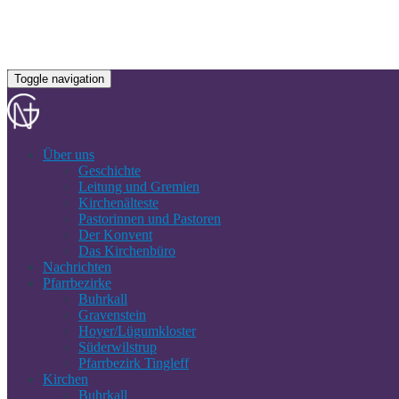
Toggle navigation
Über uns
Geschichte
Leitung und Gremien
Kirchenälteste
Pastorinnen und Pastoren
Der Konvent
Das Kirchenbüro
Nachrichten
Pfarrbezirke
Buhrkall
Gravenstein
Hoyer/Lügumkloster
Süderwilstrup
Pfarrbezirk Tingleff
Kirchen
Buhrkall