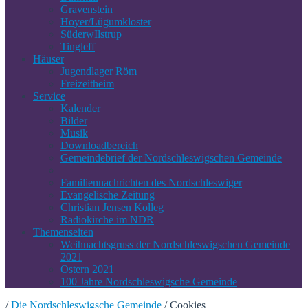
Gravenstein
Hoyer/Lügumkloster
SüderwIlstrup
Tingleff
Häuser
Jugendlager Röm
Freizeitheim
Service
Kalender
Bilder
Musik
Downloadbereich
Gemeindebrief der Nordschleswigschen Gemeinde
Familiennachrichten des Nordschleswiger
Evangelische Zeitung
Christian Jensen Kolleg
Radiokirche im NDR
Themenseiten
Weihnachtsgruss der Nordschleswigschen Gemeinde
2021
Ostern 2021
100 Jahre Nordschleswigsche Gemeinde
/
Die Nordschleswigsche Gemeinde
/
Cookies