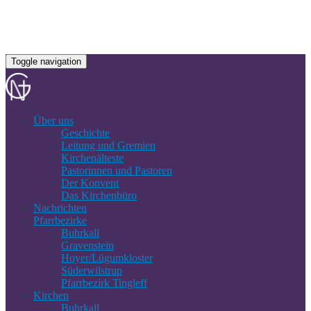
Toggle navigation
Über uns
Geschichte
Leitung und Gremien
Kirchenälteste
Pastorinnen und Pastoren
Der Konvent
Das Kirchenbüro
Nachrichten
Pfarrbezirke
Buhrkall
Gravenstein
Hoyer/Lügumkloster
Süderwilstrup
Pfarrbezirk Tingleff
Kirchen
Buhrkall