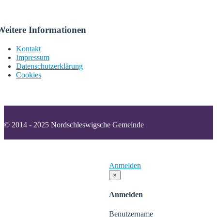
Weitere Informationen
Kontakt
Impressum
Datenschutzerklärung
Cookies
© 2014 - 2025 Nordschleswigsche Gemeinde
Kontakt
Impressum
Datenschutzerklärung
Cookies
Anmelden
×
Anmelden
Benutzername