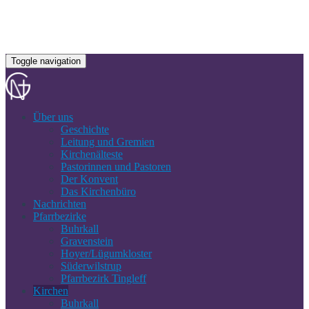
Toggle navigation
Über uns
Geschichte
Leitung und Gremien
Kirchenälteste
Pastorinnen und Pastoren
Der Konvent
Das Kirchenbüro
Nachrichten
Pfarrbezirke
Buhrkall
Gravenstein
Hoyer/Lügumkloster
Süderwilstrup
Pfarrbezirk Tingleff
Kirchen
Buhrkall