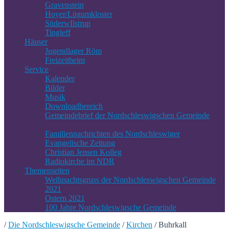
Gravenstein
Hoyer/Lügumkloster
SüderwIlstrup
Tingleff
Häuser
Jugendlager Röm
Freizeitheim
Service
Kalender
Bilder
Musik
Downloadbereich
Gemeindebrief der Nordschleswigschen Gemeinde
Familiennachrichten des Nordschleswiger
Evangelische Zeitung
Christian Jensen Kolleg
Radiokirche im NDR
Themenseiten
Weihnachtsgruss der Nordschleswigschen Gemeinde
2021
Ostern 2021
100 Jahre Nordschleswigsche Gemeinde
/
Die Nordschleswigsche Gemeinde
/
Kirchen
/
Buhrkall