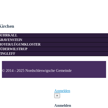
Kirchen
BUHRKALL
GRAVENSTEIN
HOYER/LÜGUMKLOSTER
SÜDERWILSTRUP
TINGLEFF
© 2014 - 2025 Nordschleswigsche Gemeinde
Kontakt
Impressum
Datenschutzerklärung
Cookies
Anmelden
×
Anmelden