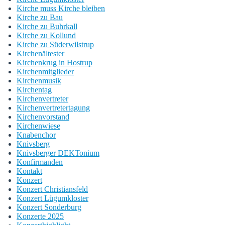
Kirche muss Kirche bleiben
Kirche zu Bau
Kirche zu Buhrkall
Kirche zu Kollund
Kirche zu Süderwilstrup
Kirchenältester
Kirchenkrug in Hostrup
Kirchenmitglieder
Kirchenmusik
Kirchentag
Kirchenvertreter
Kirchenvertretertagung
Kirchenvorstand
Kirchenwiese
Knabenchor
Knivsberg
Knivsberger DEKTonium
Konfirmanden
Kontakt
Konzert
Konzert Christiansfeld
Konzert Lügumkloster
Konzert Sonderburg
Konzerte 2025