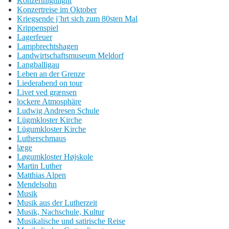
Konzerthighlight
Konzertreise im Oktober
Kriegsende j¨hrt sich zum 80sten Mal
Krippenspiel
Lagerfeuer
Lampbrechtshagen
Landwirtschaftsmuseum Meldorf
Langballigau
Leben an der Grenze
Liederabend on tour
Livet ved grænsen
lockere Atmosphäre
Ludwig Andresen Schule
Lügmkloster Kirche
Lügumkloster Kirche
Lutherschmaus
læge
Løgumkloster Højskole
Martin Luther
Matthias Alpen
Mendelsohn
Musik
Musik aus der Lutherzeit
Musik, Nachschule, Kultur
Musikalische und satirische Reise