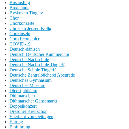
Busausflug
Buxtehude
Byskoven Tinglev
Chor
Chorkonzerte
Christian-Jensen-Kollg
Cookinseln
Coro Ecomenico
COVID-19
Deutsch-dänisch
Deutsch-Deutscher Kammerchor
Deutsche Nachschule
Deutsche Nachschule Tingleff
Deutsche Schule Tingleff
Deutsche Zentralbücherei Apenrade
Deutsches Gymnasium
Deutsches Museum
Dienstjubiläum
Dithmarschen
Dithmarscher Gänsemarkt
Doppelkonzert
Dresdner Kreuzchor
Eberhard von Oettingen
Ehrung
Einführung