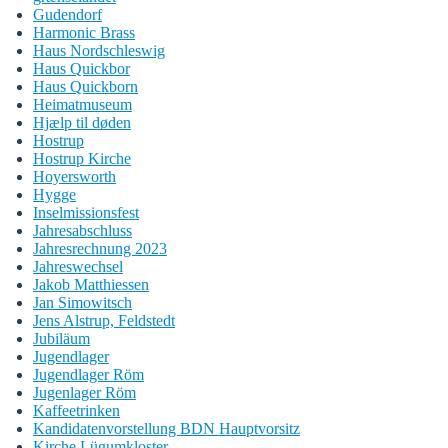
Gudendorf
Harmonic Brass
Haus Nordschleswig
Haus Quickbor
Haus Quickborn
Heimatmuseum
Hjælp til døden
Hostrup
Hostrup Kirche
Hoyersworth
Hygge
Inselmissionsfest
Jahresabschluss
Jahresrechnung 2023
Jahreswechsel
Jakob Matthiessen
Jan Simowitsch
Jens Alstrup, Feldstedt
Jubiläum
Jugendlager
Jugendlager Röm
Jugenlager Röm
Kaffeetrinken
Kandidatenvorstellung BDN Hauptvorsitz
Kirche Lügumkloster