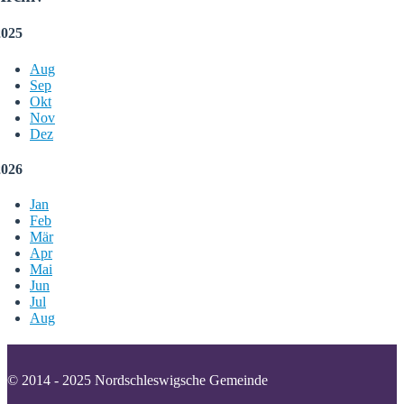
2025
Aug
Sep
Okt
Nov
Dez
2026
Jan
Feb
Mär
Apr
Mai
Jun
Jul
Aug
© 2014 - 2025 Nordschleswigsche Gemeinde