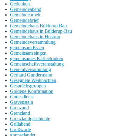
Gedenken
Gemeindeabend
Gemeindearbeit
Gemeindebrief
Gemeindehaus Bülderup Bau
Gemeindehaus in Bülderup-Bau
Gemeindehaus in Hostrup
Gemeindeversammlung
gemeinsam Essen
Gemeinsam singen
gemeinsames Kaffeetrinken
Gemeinschaftsveranstaltung
Generalversammlung
Gerhard Gundermann
Gesegnete Weihnachten
Gesprächsgruppen
Goldene Konfirmation
Gottesdienst
Gravenstein
Grenzand
Grenzland
Grenzlandgeschichte
Grillabend
Grußworte
grænselandet