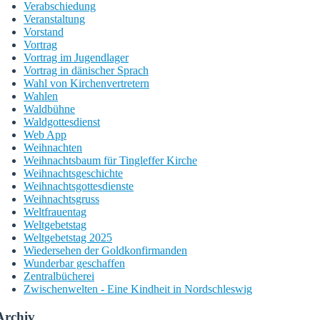
Verabschiedung
Veranstaltung
Vorstand
Vortrag
Vortrag im Jugendlager
Vortrag in dänischer Sprach
Wahl von Kirchenvertretern
Wahlen
Waldbühne
Waldgottesdienst
Web App
Weihnachten
Weihnachtsbaum für Tingleffer Kirche
Weihnachtsgeschichte
Weihnachtsgottesdienste
Weihnachtsgruss
Weltfrauentag
Weltgebetstag
Weltgebetstag 2025
Wiedersehen der Goldkonfirmanden
Wunderbar geschaffen
Zentralbücherei
Zwischenwelten - Eine Kindheit in Nordschleswig
Archiv