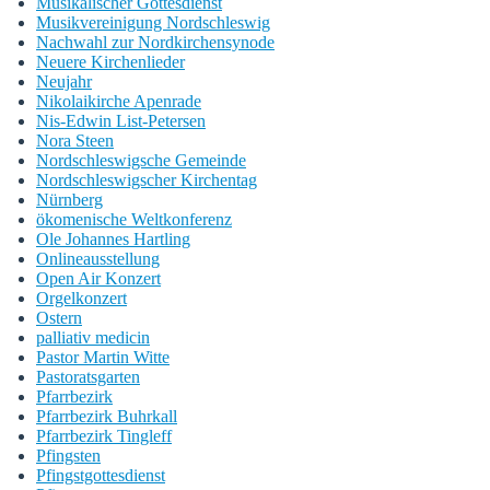
Musikalischer Gottesdienst
Musikvereinigung Nordschleswig
Nachwahl zur Nordkirchensynode
Neuere Kirchenlieder
Neujahr
Nikolaikirche Apenrade
Nis-Edwin List-Petersen
Nora Steen
Nordschleswigsche Gemeinde
Nordschleswigscher Kirchentag
Nürnberg
ökomenische Weltkonferenz
Ole Johannes Hartling
Onlineausstellung
Open Air Konzert
Orgelkonzert
Ostern
palliativ medicin
Pastor Martin Witte
Pastoratsgarten
Pfarrbezirk
Pfarrbezirk Buhrkall
Pfarrbezirk Tingleff
Pfingsten
Pfingstgottesdienst