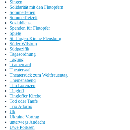
Singen
Solidarität mit den Flutopfern
Sommerferien
Sommerfreizeit
Sozialdienst
Spenden für Flutopfer
Spiele
St. Jürgen-Kirche Flensburg
Süder Wilstrup
Südpazifik
Tagesordnung
Tagung
Teamercard
Theatersaal
Theatersück zum Weltfrauentag
Themenabend
Tim Lorenzen
Tingleff
Tingleffer Kirche
Tod oder Taufe
Trio Adorno
Uk
Ukraine Vortrag
unterwegs Andacht
Uwe Pörksen