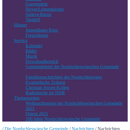
Gravenstein
Hoyer/Lügumkloster
SüderwIlstrup
Tingleff
Häuser
Jugendlager Röm
Freizeitheim
Service
Kalender
Bilder
Musik
Downloadbereich
Gemeindebrief der Nordschleswigschen Gemeinde
Familiennachrichten des Nordschleswiger
Evangelische Zeitung
Christian Jensen Kolleg
Radiokirche im NDR
Themenseiten
Weihnachtsgruss der Nordschleswigschen Gemeinde
2021
Ostern 2021
100 Jahre Nordschleswigsche Gemeinde
/
Die Nordschleswigsche Gemeinde
/
Nachrichten
/
Nachrichten