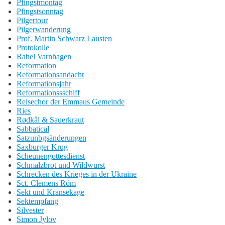
Pfingstmontag
Pfingstsonntag
Pilgertour
Pilgerwanderung
Prof. Martin Schwarz Lausten
Protokolle
Rahel Varnhagen
Reformation
Reformationsandacht
Reformationsjahr
Reformationssschiff
Reisechor der Emmaus Gemeinde
Ries
Rødkål & Sauerkraut
Sabbatical
Satzunbgsänderungen
Saxburger Krug
Scheunengottesdienst
Schmalzbrot und Wildwurst
Schrecken des Krieges in der Ukraine
Sct. Clemens Röm
Sekt und Kransekage
Sektempfang
Silvester
Simon Jylov