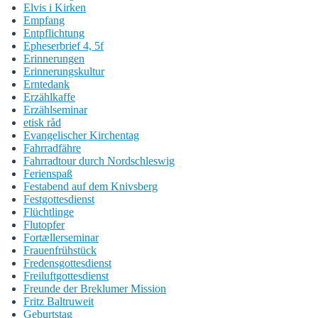
Elvis i Kirken
Empfang
Entpflichtung
Epheserbrief 4, 5f
Erinnerungen
Erinnerungskultur
Erntedank
Erzählkaffe
Erzählseminar
etisk råd
Evangelischer Kirchentag
Fahrradfähre
Fahrradtour durch Nordschleswig
Ferienspaß
Festabend auf dem Knivsberg
Festgottesdienst
Flüchtlinge
Flutopfer
Fortællerseminar
Frauenfrühstück
Fredensgottesdienst
Freiluftgottesdienst
Freunde der Breklumer Mission
Fritz Baltruweit
Geburtstag