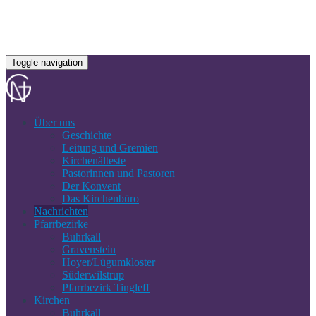
Toggle navigation
Über uns
Geschichte
Leitung und Gremien
Kirchenälteste
Pastorinnen und Pastoren
Der Konvent
Das Kirchenbüro
Nachrichten
Pfarrbezirke
Buhrkall
Gravenstein
Hoyer/Lügumkloster
Süderwilstrup
Pfarrbezirk Tingleff
Kirchen
Buhrkall