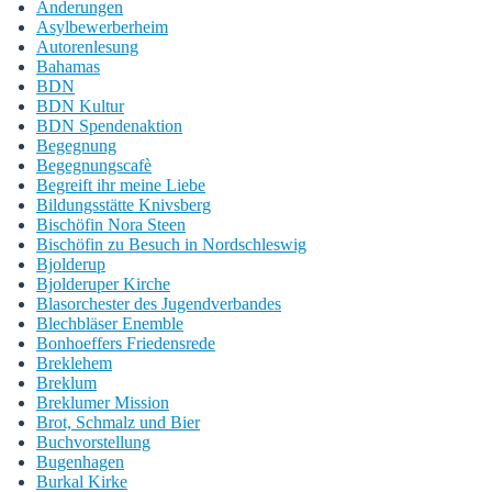
Änderungen
Asylbewerberheim
Autorenlesung
Bahamas
BDN
BDN Kultur
BDN Spendenaktion
Begegnung
Begegnungscafè
Begreift ihr meine Liebe
Bildungsstätte Knivsberg
Bischöfin Nora Steen
Bischöfin zu Besuch in Nordschleswig
Bjolderup
Bjolderuper Kirche
Blasorchester des Jugendverbandes
Blechbläser Enemble
Bonhoeffers Friedensrede
Breklehem
Breklum
Breklumer Mission
Brot, Schmalz und Bier
Buchvorstellung
Bugenhagen
Burkal Kirke