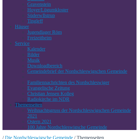
Gravenstein
Hoyer/Lügumkloster
SüderwIlstrup
Tingleff
Häuser
Jugendlager Röm
Freizeitheim
Service
Kalender
Bilder
Musik
Downloadbereich
Gemeindebrief der Nordschleswigschen Gemeinde
Familiennachrichten des Nordschleswiger
Evangelische Zeitung
Christian Jensen Kolleg
Radiokirche im NDR
Themenseiten
Weihnachtsgruss der Nordschleswigschen Gemeinde
2021
Ostern 2021
100 Jahre Nordschleswigsche Gemeinde
/
Die Nordschleswigsche Gemeinde
/
Themenseiten