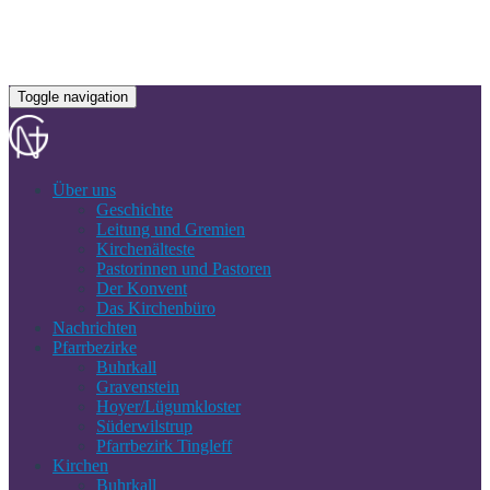
Toggle navigation
Über uns
Geschichte
Leitung und Gremien
Kirchenälteste
Pastorinnen und Pastoren
Der Konvent
Das Kirchenbüro
Nachrichten
Pfarrbezirke
Buhrkall
Gravenstein
Hoyer/Lügumkloster
Süderwilstrup
Pfarrbezirk Tingleff
Kirchen
Buhrkall