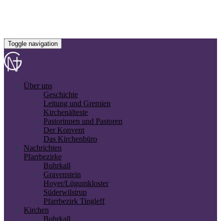
Toggle navigation
Über uns
Geschichte
Leitung und Gremien
Kirchenälteste
Pastorinnen und Pastoren
Der Konvent
Das Kirchenbüro
Nachrichten
Pfarrbezirke
Buhrkall
Gravenstein
Hoyer/Lügumkloster
Süderwilstrup
Pfarrbezirk Tingleff
Kirchen
Buhrkall