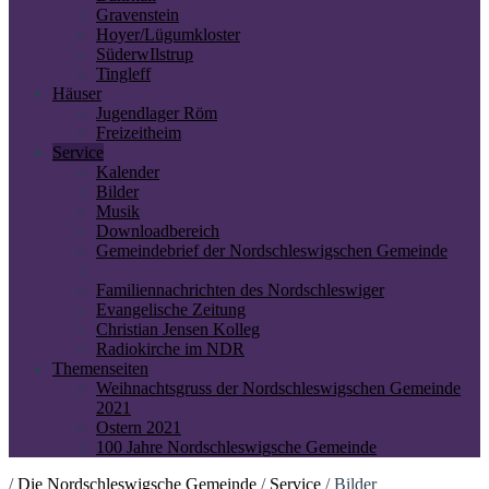
Gravenstein
Hoyer/Lügumkloster
SüderwIlstrup
Tingleff
Häuser
Jugendlager Röm
Freizeitheim
Service
Kalender
Bilder
Musik
Downloadbereich
Gemeindebrief der Nordschleswigschen Gemeinde
Familiennachrichten des Nordschleswiger
Evangelische Zeitung
Christian Jensen Kolleg
Radiokirche im NDR
Themenseiten
Weihnachtsgruss der Nordschleswigschen Gemeinde
2021
Ostern 2021
100 Jahre Nordschleswigsche Gemeinde
/
Die Nordschleswigsche Gemeinde
/
Service
/
Bilder