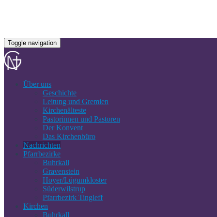
Toggle navigation
Über uns
Geschichte
Leitung und Gremien
Kirchenälteste
Pastorinnen und Pastoren
Der Konvent
Das Kirchenbüro
Nachrichten
Pfarrbezirke
Buhrkall
Gravenstein
Hoyer/Lügumkloster
Süderwilstrup
Pfarrbezirk Tingleff
Kirchen
Buhrkall