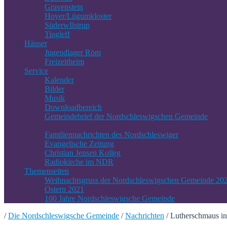
Gravenstein
Hoyer/Lügumkloster
SüderwIlstrup
Tingleff
Häuser
Jugendlager Röm
Freizeitheim
Service
Kalender
Bilder
Musik
Downloadbereich
Gemeindebrief der Nordschleswigschen Gemeinde
Familiennachrichten des Nordschleswiger
Evangelische Zeitung
Christian Jensen Kolleg
Radiokirche im NDR
Themenseiten
Weihnachtsgruss der Nordschleswigschen Gemeinde 20
Ostern 2021
100 Jahre Nordschleswigsche Gemeinde
/
Die Nordschleswigsche Gemeinde
/
Nachrichten
/
Lutherschmaus in