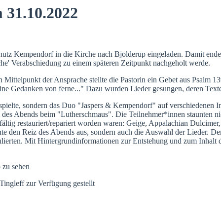
 31.10.2022
Knutz Kempendorf in die Kirche nach Bjolderup eingeladen. Damit endet
iche' Verabschiedung zu einem späteren Zeitpunkt nachgeholt werde.
 Mittelpunkt der Ansprache stellte die Pastorin ein Gebet aus Psalm 13
t meine Gedanken von ferne..." Dazu wurden Lieder gesungen, deren Tex
spielte, sondern das Duo "Jaspers & Kempendorf" auf verschiedenen In
des Abends beim "Lutherschmaus". Die Teilnehmer*innen staunten nich
rgfältig restauriert/repariert worden waren: Geige, Appalachian Dulcim
hte den Reiz des Abends aus, sondern auch die Auswahl der Lieder. De
ierten. Mit Hintergrundinformationen zur Entstehung und zum Inhalt 
 zu sehen
ngleff zur Verfügung gestellt