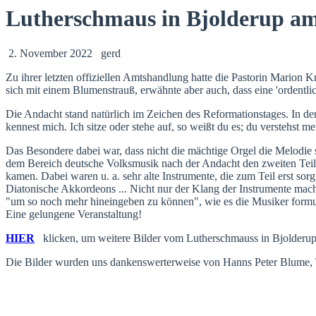
Lutherschmaus in Bjolderup am
2. November 2022
gerd
Zu ihrer letzten offiziellen Amtshandlung hatte die Pastorin Marion 
sich mit einem Blumenstrauß, erwähnte aber auch, dass eine 'ordentl
Die Andacht stand natürlich im Zeichen des Reformationstages. In den
kennest mich. Ich sitze oder stehe auf, so weißt du es; du verstehs
Das Besondere dabei war, dass nicht die mächtige Orgel die Melodie 
dem Bereich deutsche Volksmusik nach der Andacht den zweiten Teil 
kamen. Dabei waren u. a. sehr alte Instrumente, die zum Teil erst so
Diatonische Akkordeons ... Nicht nur der Klang der Instrumente mac
"um so noch mehr hineingeben zu können", wie es die Musiker formul
Eine gelungene Veranstaltung!
HIER
klicken, um weitere Bilder vom Lutherschmauss in Bjolderup
Die Bilder wurden uns dankenswerterweise von Hanns Peter Blume, Ti