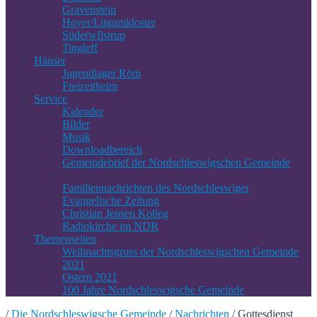
Gravenstein
Hoyer/Lügumkloster
SüderwIlstrup
Tingleff
Häuser
Jugendlager Röm
Freizeitheim
Service
Kalender
Bilder
Musik
Downloadbereich
Gemeindebrief der Nordschleswigschen Gemeinde
Familiennachrichten des Nordschleswiger
Evangelische Zeitung
Christian Jensen Kolleg
Radiokirche im NDR
Themenseiten
Weihnachtsgruss der Nordschleswigschen Gemeinde
2021
Ostern 2021
100 Jahre Nordschleswigsche Gemeinde
/
Die Nordschleswigsche Gemeinde
/
Nachrichten
/
Gottesdienst