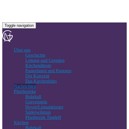
Toggle navigation
Über uns
Geschichte
Leitung und Gremien
Kirchenälteste
Pastorinnen und Pastoren
Der Konvent
Das Kirchenbüro
Nachrichten
Pfarrbezirke
Buhrkall
Gravenstein
Hoyer/Lügumkloster
Süderwilstrup
Pfarrbezirk Tingleff
Kirchen
Buhrkall