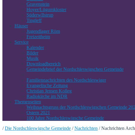
Gravenstein
Hoyer/Lügumkloster
SüderwIlstrup
Tingleff
Häuser
Jugendlager Röm
Freizeitheim
Service
Kalender
Bilder
Musik
Downloadbereich
Gemeindebrief der Nordschleswigschen Gemeinde
Familiennachrichten des Nordschleswiger
Evangelische Zeitung
Christian Jensen Kolleg
Radiokirche im NDR
Themenseiten
Weihnachtsgruss der Nordschleswigschen Gemeinde 20
Ostern 2021
100 Jahre Nordschleswigsche Gemeinde
/
Die Nordschleswigsche Gemeinde
/
Nachrichten
/
Nachrichten Arch