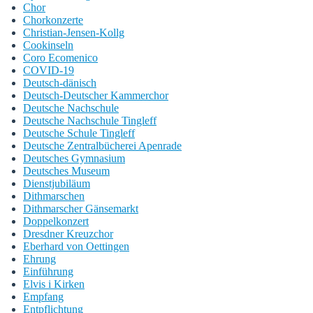
Chor
Chorkonzerte
Christian-Jensen-Kollg
Cookinseln
Coro Ecomenico
COVID-19
Deutsch-dänisch
Deutsch-Deutscher Kammerchor
Deutsche Nachschule
Deutsche Nachschule Tingleff
Deutsche Schule Tingleff
Deutsche Zentralbücherei Apenrade
Deutsches Gymnasium
Deutsches Museum
Dienstjubiläum
Dithmarschen
Dithmarscher Gänsemarkt
Doppelkonzert
Dresdner Kreuzchor
Eberhard von Oettingen
Ehrung
Einführung
Elvis i Kirken
Empfang
Entpflichtung