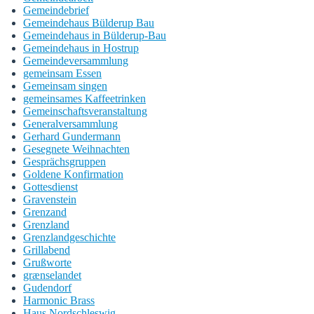
Gemeindebrief
Gemeindehaus Bülderup Bau
Gemeindehaus in Bülderup-Bau
Gemeindehaus in Hostrup
Gemeindeversammlung
gemeinsam Essen
Gemeinsam singen
gemeinsames Kaffeetrinken
Gemeinschaftsveranstaltung
Generalversammlung
Gerhard Gundermann
Gesegnete Weihnachten
Gesprächsgruppen
Goldene Konfirmation
Gottesdienst
Gravenstein
Grenzand
Grenzland
Grenzlandgeschichte
Grillabend
Grußworte
grænselandet
Gudendorf
Harmonic Brass
Haus Nordschleswig