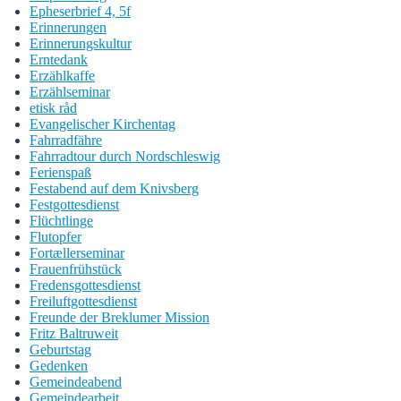
Epheserbrief 4, 5f
Erinnerungen
Erinnerungskultur
Erntedank
Erzählkaffe
Erzählseminar
etisk råd
Evangelischer Kirchentag
Fahrradfähre
Fahrradtour durch Nordschleswig
Ferienspaß
Festabend auf dem Knivsberg
Festgottesdienst
Flüchtlinge
Flutopfer
Fortællerseminar
Frauenfrühstück
Fredensgottesdienst
Freiluftgottesdienst
Freunde der Breklumer Mission
Fritz Baltruweit
Geburtstag
Gedenken
Gemeindeabend
Gemeindearbeit