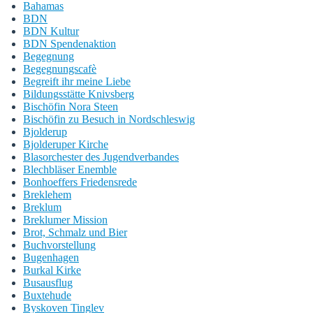
Bahamas
BDN
BDN Kultur
BDN Spendenaktion
Begegnung
Begegnungscafè
Begreift ihr meine Liebe
Bildungsstätte Knivsberg
Bischöfin Nora Steen
Bischöfin zu Besuch in Nordschleswig
Bjolderup
Bjolderuper Kirche
Blasorchester des Jugendverbandes
Blechbläser Enemble
Bonhoeffers Friedensrede
Breklehem
Breklum
Breklumer Mission
Brot, Schmalz und Bier
Buchvorstellung
Bugenhagen
Burkal Kirke
Busausflug
Buxtehude
Byskoven Tinglev