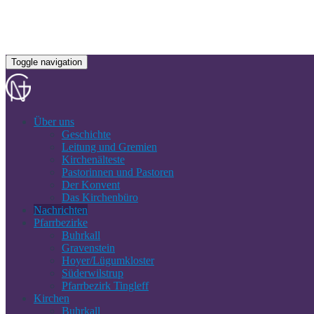
Toggle navigation
Über uns
Geschichte
Leitung und Gremien
Kirchenälteste
Pastorinnen und Pastoren
Der Konvent
Das Kirchenbüro
Nachrichten
Pfarrbezirke
Buhrkall
Gravenstein
Hoyer/Lügumkloster
Süderwilstrup
Pfarrbezirk Tingleff
Kirchen
Buhrkall