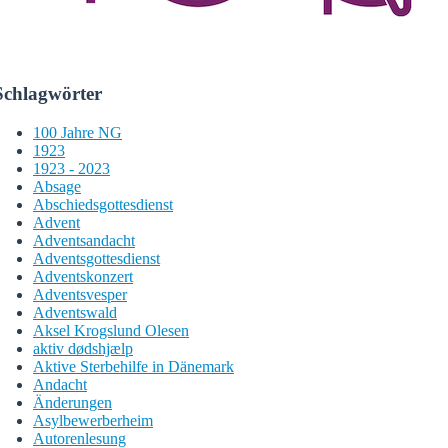
Schlagwörter
100 Jahre NG
1923
1923 - 2023
Absage
Abschiedsgottesdienst
Advent
Adventsandacht
Adventsgottesdienst
Adventskonzert
Adventsvesper
Adventswald
Aksel Krogslund Olesen
aktiv dødshjælp
Aktive Sterbehilfe in Dänemark
Andacht
Änderungen
Asylbewerberheim
Autorenlesung