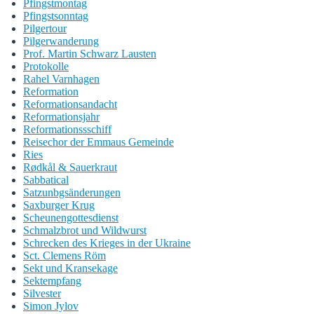
Pfingstmontag
Pfingstsonntag
Pilgertour
Pilgerwanderung
Prof. Martin Schwarz Lausten
Protokolle
Rahel Varnhagen
Reformation
Reformationsandacht
Reformationsjahr
Reformationssschiff
Reisechor der Emmaus Gemeinde
Ries
Rødkål & Sauerkraut
Sabbatical
Satzunbgsänderungen
Saxburger Krug
Scheunengottesdienst
Schmalzbrot und Wildwurst
Schrecken des Krieges in der Ukraine
Sct. Clemens Röm
Sekt und Kransekage
Sektempfang
Silvester
Simon Jylov