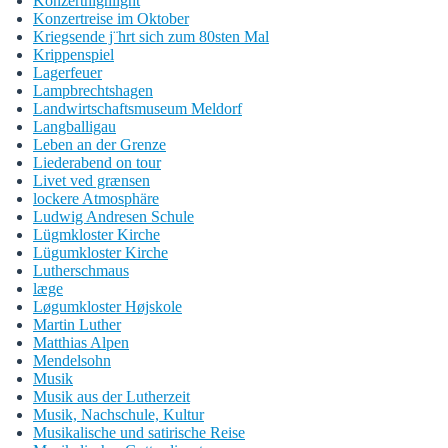
Konzerthighlight
Konzertreise im Oktober
Kriegsende j¨hrt sich zum 80sten Mal
Krippenspiel
Lagerfeuer
Lampbrechtshagen
Landwirtschaftsmuseum Meldorf
Langballigau
Leben an der Grenze
Liederabend on tour
Livet ved grænsen
lockere Atmosphäre
Ludwig Andresen Schule
Lügmkloster Kirche
Lügumkloster Kirche
Lutherschmaus
læge
Løgumkloster Højskole
Martin Luther
Matthias Alpen
Mendelsohn
Musik
Musik aus der Lutherzeit
Musik, Nachschule, Kultur
Musikalische und satirische Reise