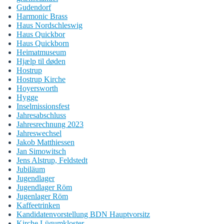
Gudendorf
Harmonic Brass
Haus Nordschleswig
Haus Quickbor
Haus Quickborn
Heimatmuseum
Hjælp til døden
Hostrup
Hostrup Kirche
Hoyersworth
Hygge
Inselmissionsfest
Jahresabschluss
Jahresrechnung 2023
Jahreswechsel
Jakob Matthiessen
Jan Simowitsch
Jens Alstrup, Feldstedt
Jubiläum
Jugendlager
Jugendlager Röm
Jugenlager Röm
Kaffeetrinken
Kandidatenvorstellung BDN Hauptvorsitz
Kirche Lügumkloster