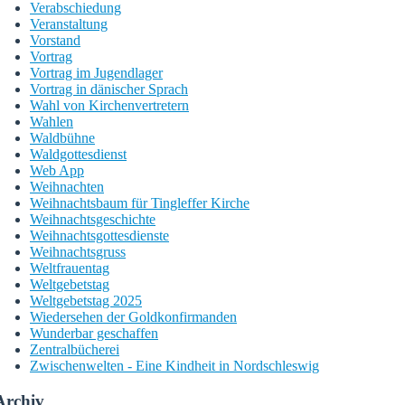
Verabschiedung
Veranstaltung
Vorstand
Vortrag
Vortrag im Jugendlager
Vortrag in dänischer Sprach
Wahl von Kirchenvertretern
Wahlen
Waldbühne
Waldgottesdienst
Web App
Weihnachten
Weihnachtsbaum für Tingleffer Kirche
Weihnachtsgeschichte
Weihnachtsgottesdienste
Weihnachtsgruss
Weltfrauentag
Weltgebetstag
Weltgebetstag 2025
Wiedersehen der Goldkonfirmanden
Wunderbar geschaffen
Zentralbücherei
Zwischenwelten - Eine Kindheit in Nordschleswig
Archiv