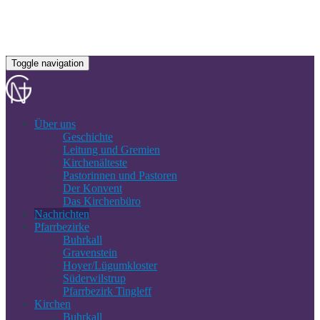
Toggle navigation
Über uns
Geschichte
Leitung und Gremien
Kirchenälteste
Pastorinnen und Pastoren
Der Konvent
Das Kirchenbüro
Nachrichten
Pfarrbezirke
Buhrkall
Gravenstein
Hoyer/Lügumkloster
Süderwilstrup
Pfarrbezirk Tingleff
Kirchen
Buhrkall