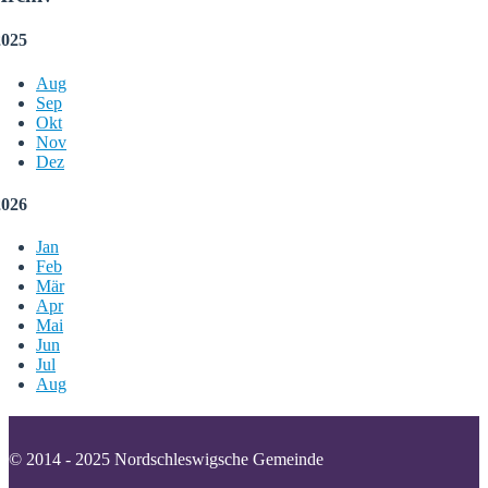
2025
Aug
Sep
Okt
Nov
Dez
2026
Jan
Feb
Mär
Apr
Mai
Jun
Jul
Aug
© 2014 - 2025 Nordschleswigsche Gemeinde