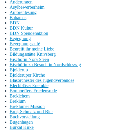
Änderungen
Asylbewerberheim
Autorenlesung
Bahamas
BDN
BDN Kultur
BDN Spendenaktion
Begegnung
Begegnungscafè
Begreift ihr meine Liebe
Bildungsstätte Knivsberg
Bischöfin Nora Steen
Bischöfin zu Besuch in Nordschleswig
Bjolderup
Bjolderuper Kirche
Blasorchester des Jugendverbandes
Blechbläser Enemble
Bonhoeffers Friedensrede
Breklehem
Breklum
Breklumer Mission
Brot, Schmalz und Bier
Buchvorstellung
Bugenhagen
Burkal Kirke