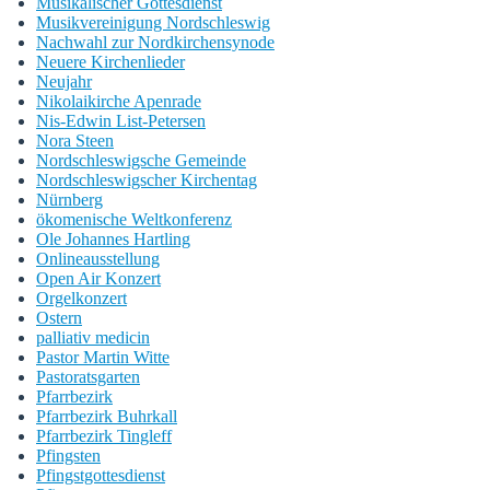
Musikalischer Gottesdienst
Musikvereinigung Nordschleswig
Nachwahl zur Nordkirchensynode
Neuere Kirchenlieder
Neujahr
Nikolaikirche Apenrade
Nis-Edwin List-Petersen
Nora Steen
Nordschleswigsche Gemeinde
Nordschleswigscher Kirchentag
Nürnberg
ökomenische Weltkonferenz
Ole Johannes Hartling
Onlineausstellung
Open Air Konzert
Orgelkonzert
Ostern
palliativ medicin
Pastor Martin Witte
Pastoratsgarten
Pfarrbezirk
Pfarrbezirk Buhrkall
Pfarrbezirk Tingleff
Pfingsten
Pfingstgottesdienst