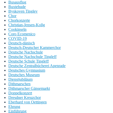
Busausflug
Buxtehude
Byskoven Tinglev
Chor
Chorkonzerte
Christian-Jensen-Kollg
Cookinseln
Coro Ecomenico
COVID-19
Deutsch-dänisch
Deutsch-Deutscher Kammerchor
Deutsche Nachschule
Deutsche Nachschule Tingleff
Deutsche Schule Tingleff
Deutsche Zentralbücherei Apenrade
Deutsches Gymnasium
Deutsches Museum
Dienstjubiläum
Dithmarschen
Dithmarscher Gänsemarkt
Doppelkonzert
Dresdner Kreuzchor
Eberhard von Oettingen
Ehrung
Einführung