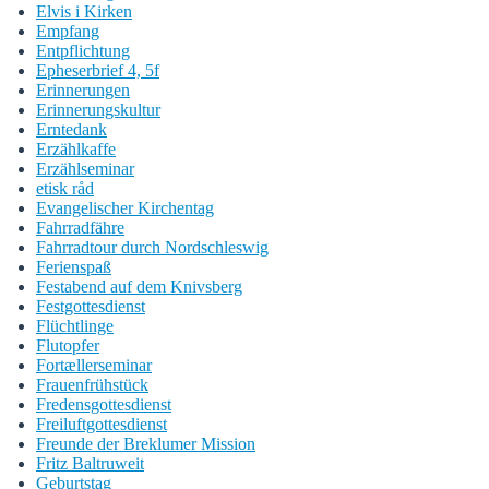
Elvis i Kirken
Empfang
Entpflichtung
Epheserbrief 4, 5f
Erinnerungen
Erinnerungskultur
Erntedank
Erzählkaffe
Erzählseminar
etisk råd
Evangelischer Kirchentag
Fahrradfähre
Fahrradtour durch Nordschleswig
Ferienspaß
Festabend auf dem Knivsberg
Festgottesdienst
Flüchtlinge
Flutopfer
Fortællerseminar
Frauenfrühstück
Fredensgottesdienst
Freiluftgottesdienst
Freunde der Breklumer Mission
Fritz Baltruweit
Geburtstag