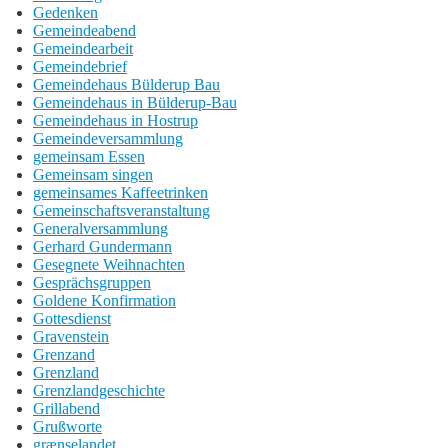
Gedenken
Gemeindeabend
Gemeindearbeit
Gemeindebrief
Gemeindehaus Bülderup Bau
Gemeindehaus in Bülderup-Bau
Gemeindehaus in Hostrup
Gemeindeversammlung
gemeinsam Essen
Gemeinsam singen
gemeinsames Kaffeetrinken
Gemeinschaftsveranstaltung
Generalversammlung
Gerhard Gundermann
Gesegnete Weihnachten
Gesprächsgruppen
Goldene Konfirmation
Gottesdienst
Gravenstein
Grenzand
Grenzland
Grenzlandgeschichte
Grillabend
Grußworte
grænselandet