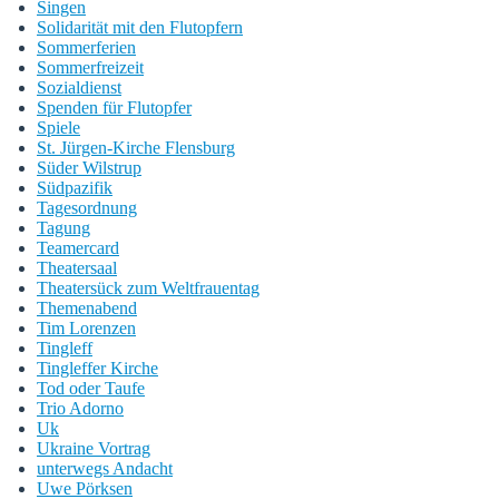
Singen
Solidarität mit den Flutopfern
Sommerferien
Sommerfreizeit
Sozialdienst
Spenden für Flutopfer
Spiele
St. Jürgen-Kirche Flensburg
Süder Wilstrup
Südpazifik
Tagesordnung
Tagung
Teamercard
Theatersaal
Theatersück zum Weltfrauentag
Themenabend
Tim Lorenzen
Tingleff
Tingleffer Kirche
Tod oder Taufe
Trio Adorno
Uk
Ukraine Vortrag
unterwegs Andacht
Uwe Pörksen