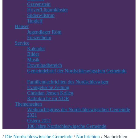
Gravenstein
Hoyer/Lügumkloster
SüderwIlstrup
Tingleff
Häuser
Jugendlager Röm
Freizeitheim
Service
Kalender
Bilder
Musik
Downloadbereich
Gemeindebrief der Nordschleswigschen Gemeinde
Familiennachrichten des Nordschleswiger
Evangelische Zeitung
Christian Jensen Kolleg
Radiokirche im NDR
Themenseiten
Weihnachtsgruss der Nordschleswigschen Gemeinde
2021
Ostern 2021
100 Jahre Nordschleswigsche Gemeinde
/
Die Nordschleswigsche Gemeinde
/
Nachrichten
/
Nachrichten