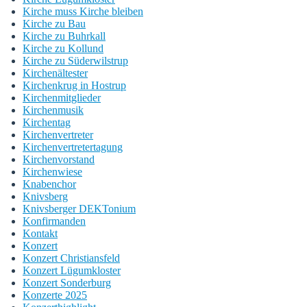
Kirche muss Kirche bleiben
Kirche zu Bau
Kirche zu Buhrkall
Kirche zu Kollund
Kirche zu Süderwilstrup
Kirchenältester
Kirchenkrug in Hostrup
Kirchenmitglieder
Kirchenmusik
Kirchentag
Kirchenvertreter
Kirchenvertretertagung
Kirchenvorstand
Kirchenwiese
Knabenchor
Knivsberg
Knivsberger DEKTonium
Konfirmanden
Kontakt
Konzert
Konzert Christiansfeld
Konzert Lügumkloster
Konzert Sonderburg
Konzerte 2025