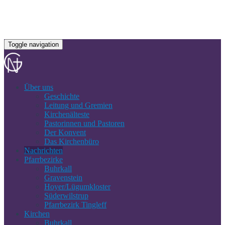
Toggle navigation
Über uns
Geschichte
Leitung und Gremien
Kirchenälteste
Pastorinnen und Pastoren
Der Konvent
Das Kirchenbüro
Nachrichten
Pfarrbezirke
Buhrkall
Gravenstein
Hoyer/Lügumkloster
Süderwilstrup
Pfarrbezirk Tingleff
Kirchen
Buhrkall