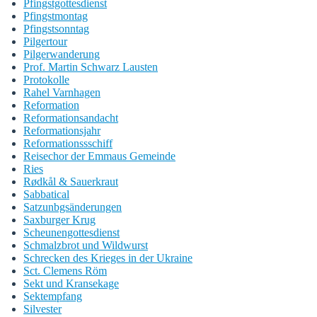
Pfingstgottesdienst
Pfingstmontag
Pfingstsonntag
Pilgertour
Pilgerwanderung
Prof. Martin Schwarz Lausten
Protokolle
Rahel Varnhagen
Reformation
Reformationsandacht
Reformationsjahr
Reformationssschiff
Reisechor der Emmaus Gemeinde
Ries
Rødkål & Sauerkraut
Sabbatical
Satzunbgsänderungen
Saxburger Krug
Scheunengottesdienst
Schmalzbrot und Wildwurst
Schrecken des Krieges in der Ukraine
Sct. Clemens Röm
Sekt und Kransekage
Sektempfang
Silvester