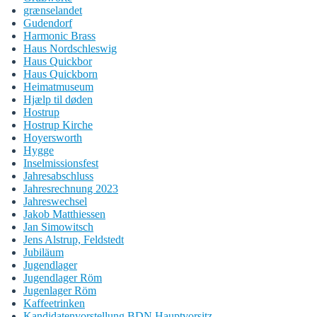
grænselandet
Gudendorf
Harmonic Brass
Haus Nordschleswig
Haus Quickbor
Haus Quickborn
Heimatmuseum
Hjælp til døden
Hostrup
Hostrup Kirche
Hoyersworth
Hygge
Inselmissionsfest
Jahresabschluss
Jahresrechnung 2023
Jahreswechsel
Jakob Matthiessen
Jan Simowitsch
Jens Alstrup, Feldstedt
Jubiläum
Jugendlager
Jugendlager Röm
Jugenlager Röm
Kaffeetrinken
Kandidatenvorstellung BDN Hauptvorsitz