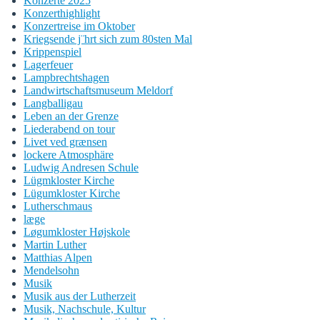
Konzerte 2025
Konzerthighlight
Konzertreise im Oktober
Kriegsende j¨hrt sich zum 80sten Mal
Krippenspiel
Lagerfeuer
Lampbrechtshagen
Landwirtschaftsmuseum Meldorf
Langballigau
Leben an der Grenze
Liederabend on tour
Livet ved grænsen
lockere Atmosphäre
Ludwig Andresen Schule
Lügmkloster Kirche
Lügumkloster Kirche
Lutherschmaus
læge
Løgumkloster Højskole
Martin Luther
Matthias Alpen
Mendelsohn
Musik
Musik aus der Lutherzeit
Musik, Nachschule, Kultur