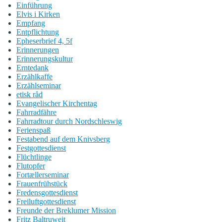
Einführung
Elvis i Kirken
Empfang
Entpflichtung
Epheserbrief 4, 5f
Erinnerungen
Erinnerungskultur
Erntedank
Erzählkaffe
Erzählseminar
etisk råd
Evangelischer Kirchentag
Fahrradfähre
Fahrradtour durch Nordschleswig
Ferienspaß
Festabend auf dem Knivsberg
Festgottesdienst
Flüchtlinge
Flutopfer
Fortællerseminar
Frauenfrühstück
Fredensgottesdienst
Freiluftgottesdienst
Freunde der Breklumer Mission
Fritz Baltruweit