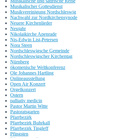
Musikalische und satirische Reise
Musikalischer Gottesdienst
Musikvereinigung Nordschleswig
Nachwahl zur Nordkirchensynode
Neuere Kirchenlieder
Neujahr
Nikolaikirche Apenrade
Nis-Edwin List-Petersen
Nora Steen
Nordschleswigsche Gemeinde
Nordschleswigscher Kirchentag
Nürnberg
ökomenische Weltkonferenz
Ole Johannes Hartling
Onlineausstellung
Open Air Konzert
Orgelkonzert
Ostern
palliativ medicin
Pastor Martin Witte
Pastoratsgarten
Pfarrbezirk
Pfarrbezirk Buhrkall
Pfarrbezirk Tingleff
Pfingsten