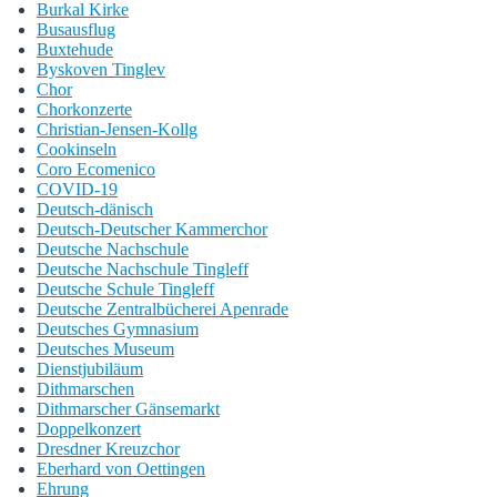
Burkal Kirke
Busausflug
Buxtehude
Byskoven Tinglev
Chor
Chorkonzerte
Christian-Jensen-Kollg
Cookinseln
Coro Ecomenico
COVID-19
Deutsch-dänisch
Deutsch-Deutscher Kammerchor
Deutsche Nachschule
Deutsche Nachschule Tingleff
Deutsche Schule Tingleff
Deutsche Zentralbücherei Apenrade
Deutsches Gymnasium
Deutsches Museum
Dienstjubiläum
Dithmarschen
Dithmarscher Gänsemarkt
Doppelkonzert
Dresdner Kreuzchor
Eberhard von Oettingen
Ehrung