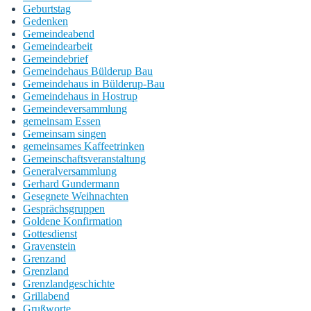
Geburtstag
Gedenken
Gemeindeabend
Gemeindearbeit
Gemeindebrief
Gemeindehaus Bülderup Bau
Gemeindehaus in Bülderup-Bau
Gemeindehaus in Hostrup
Gemeindeversammlung
gemeinsam Essen
Gemeinsam singen
gemeinsames Kaffeetrinken
Gemeinschaftsveranstaltung
Generalversammlung
Gerhard Gundermann
Gesegnete Weihnachten
Gesprächsgruppen
Goldene Konfirmation
Gottesdienst
Gravenstein
Grenzand
Grenzland
Grenzlandgeschichte
Grillabend
Grußworte