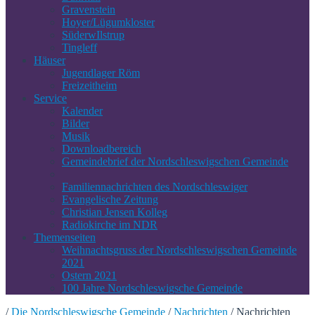
Gravenstein
Hoyer/Lügumkloster
SüderwIlstrup
Tingleff
Häuser
Jugendlager Röm
Freizeitheim
Service
Kalender
Bilder
Musik
Downloadbereich
Gemeindebrief der Nordschleswigschen Gemeinde
Familiennachrichten des Nordschleswiger
Evangelische Zeitung
Christian Jensen Kolleg
Radiokirche im NDR
Themenseiten
Weihnachtsgruss der Nordschleswigschen Gemeinde
2021
Ostern 2021
100 Jahre Nordschleswigsche Gemeinde
/
Die Nordschleswigsche Gemeinde
/
Nachrichten
/
Nachrichten