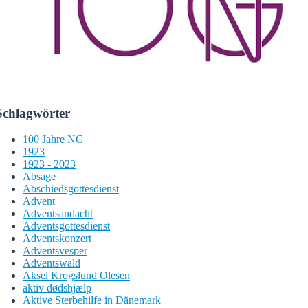
Schlagwörter
100 Jahre NG
1923
1923 - 2023
Absage
Abschiedsgottesdienst
Advent
Adventsandacht
Adventsgottesdienst
Adventskonzert
Adventsvesper
Adventswald
Aksel Krogslund Olesen
aktiv dødshjælp
Aktive Sterbehilfe in Dänemark