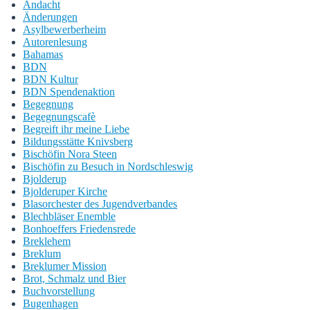
Andacht
Änderungen
Asylbewerberheim
Autorenlesung
Bahamas
BDN
BDN Kultur
BDN Spendenaktion
Begegnung
Begegnungscafè
Begreift ihr meine Liebe
Bildungsstätte Knivsberg
Bischöfin Nora Steen
Bischöfin zu Besuch in Nordschleswig
Bjolderup
Bjolderuper Kirche
Blasorchester des Jugendverbandes
Blechbläser Enemble
Bonhoeffers Friedensrede
Breklehem
Breklum
Breklumer Mission
Brot, Schmalz und Bier
Buchvorstellung
Bugenhagen