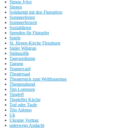
Simon Jylov
Singen
Solidarität mit den Flutopfern
Sommerferien
Sommerfreizeit
Sozialdienst
Spenden für Flutopfer
Spiele
St. Jürgen-Kirche Flensburg
Süder Wilstrup
Südpazifik
Tagesordnung
Tagung
Teamercard
Theatersaal
Theatersück zum Weltfrauentag
Themenabend
Tim Lorenzen
Tingleff
Tingleffer Kirche
Tod oder Taufe
Trio Adorno
Uk
Ukraine Vortrag
unterwegs Andacht