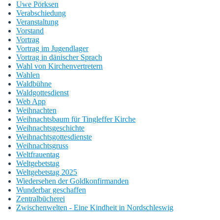
Uwe Pörksen
Verabschiedung
Veranstaltung
Vorstand
Vortrag
Vortrag im Jugendlager
Vortrag in dänischer Sprach
Wahl von Kirchenvertretern
Wahlen
Waldbühne
Waldgottesdienst
Web App
Weihnachten
Weihnachtsbaum für Tingleffer Kirche
Weihnachtsgeschichte
Weihnachtsgottesdienste
Weihnachtsgruss
Weltfrauentag
Weltgebetstag
Weltgebetstag 2025
Wiedersehen der Goldkonfirmanden
Wunderbar geschaffen
Zentralbücherei
Zwischenwelten - Eine Kindheit in Nordschleswig