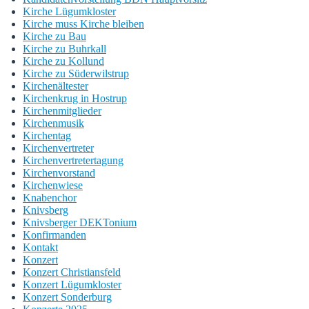
Kirche Lügumkloster
Kirche muss Kirche bleiben
Kirche zu Bau
Kirche zu Buhrkall
Kirche zu Kollund
Kirche zu Süderwilstrup
Kirchenältester
Kirchenkrug in Hostrup
Kirchenmitglieder
Kirchenmusik
Kirchentag
Kirchenvertreter
Kirchenvertretertagung
Kirchenvorstand
Kirchenwiese
Knabenchor
Knivsberg
Knivsberger DEKTonium
Konfirmanden
Kontakt
Konzert
Konzert Christiansfeld
Konzert Lügumkloster
Konzert Sonderburg