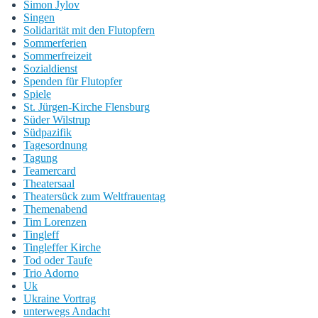
Simon Jylov
Singen
Solidarität mit den Flutopfern
Sommerferien
Sommerfreizeit
Sozialdienst
Spenden für Flutopfer
Spiele
St. Jürgen-Kirche Flensburg
Süder Wilstrup
Südpazifik
Tagesordnung
Tagung
Teamercard
Theatersaal
Theatersück zum Weltfrauentag
Themenabend
Tim Lorenzen
Tingleff
Tingleffer Kirche
Tod oder Taufe
Trio Adorno
Uk
Ukraine Vortrag
unterwegs Andacht