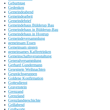
Geburtstag
Gedenken
Gemeindeabend
Gemeindearbeit
Gemeindebrief
Gemeindehaus Bülderup Bau
Gemeindehaus in Bülderup-Bau
Gemeindehaus in Hostrup
Gemeindeversammlung
gemeinsam Essen
Gemeinsam singen
gemeinsames Kaffeetrinken
Gemeinschaftsveranstaltung
Generalversammlung
Gerhard Gundermann
Gesegnete Weihnachten
Gesprächsgruppen
Goldene Konfirmation
Gottesdienst
Gravenstein
Grenzand
Grenzland
Grenzlandgeschichte
Grillabend
Grußworte