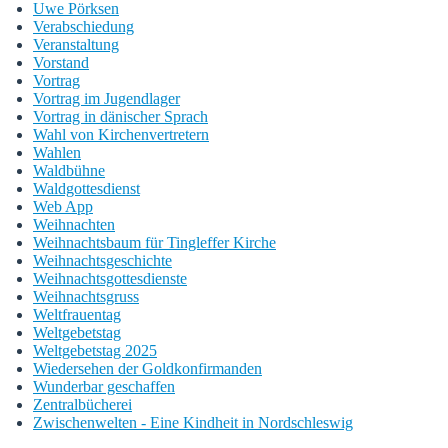
Uwe Pörksen
Verabschiedung
Veranstaltung
Vorstand
Vortrag
Vortrag im Jugendlager
Vortrag in dänischer Sprach
Wahl von Kirchenvertretern
Wahlen
Waldbühne
Waldgottesdienst
Web App
Weihnachten
Weihnachtsbaum für Tingleffer Kirche
Weihnachtsgeschichte
Weihnachtsgottesdienste
Weihnachtsgruss
Weltfrauentag
Weltgebetstag
Weltgebetstag 2025
Wiedersehen der Goldkonfirmanden
Wunderbar geschaffen
Zentralbücherei
Zwischenwelten - Eine Kindheit in Nordschleswig