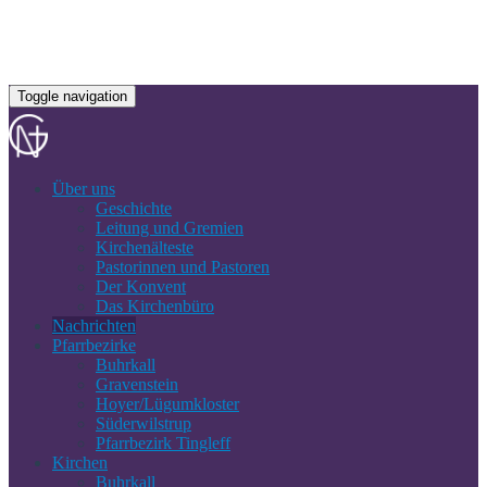
Toggle navigation
Über uns
Geschichte
Leitung und Gremien
Kirchenälteste
Pastorinnen und Pastoren
Der Konvent
Das Kirchenbüro
Nachrichten
Pfarrbezirke
Buhrkall
Gravenstein
Hoyer/Lügumkloster
Süderwilstrup
Pfarrbezirk Tingleff
Kirchen
Buhrkall