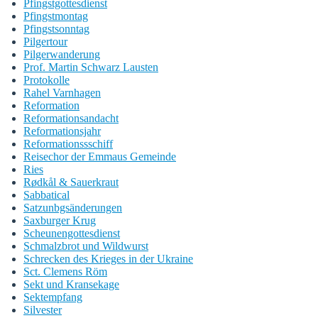
Pfingstgottesdienst
Pfingstmontag
Pfingstsonntag
Pilgertour
Pilgerwanderung
Prof. Martin Schwarz Lausten
Protokolle
Rahel Varnhagen
Reformation
Reformationsandacht
Reformationsjahr
Reformationssschiff
Reisechor der Emmaus Gemeinde
Ries
Rødkål & Sauerkraut
Sabbatical
Satzunbgsänderungen
Saxburger Krug
Scheunengottesdienst
Schmalzbrot und Wildwurst
Schrecken des Krieges in der Ukraine
Sct. Clemens Röm
Sekt und Kransekage
Sektempfang
Silvester