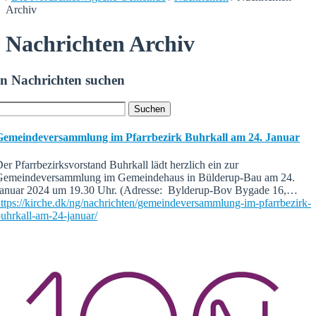
Archiv
Nachrichten Archiv
In Nachrichten suchen
Gemeindeversammlung im Pfarrbezirk Buhrkall am 24. Januar
er Pfarrbezirksvorstand Buhrkall lädt herzlich ein zur
Gemeindeversammlung im Gemeindehaus in Bülderup-Bau am 24.
Januar 2024 um 19.30 Uhr. (Adresse: Bylderup-Bov Bygade 16,…
ttps://kirche.dk/ng/nachrichten/gemeindeversammlung-im-pfarrbezirk-
uhrkall-am-24-januar/