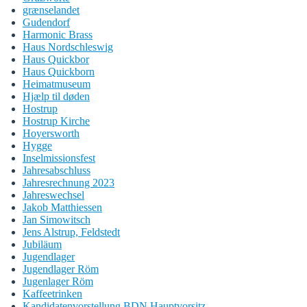
grænselandet
Gudendorf
Harmonic Brass
Haus Nordschleswig
Haus Quickbor
Haus Quickborn
Heimatmuseum
Hjælp til døden
Hostrup
Hostrup Kirche
Hoyersworth
Hygge
Inselmissionsfest
Jahresabschluss
Jahresrechnung 2023
Jahreswechsel
Jakob Matthiessen
Jan Simowitsch
Jens Alstrup, Feldstedt
Jubiläum
Jugendlager
Jugendlager Röm
Jugenlager Röm
Kaffeetrinken
Kandidatenvorstellung BDN Hauptvorsitz