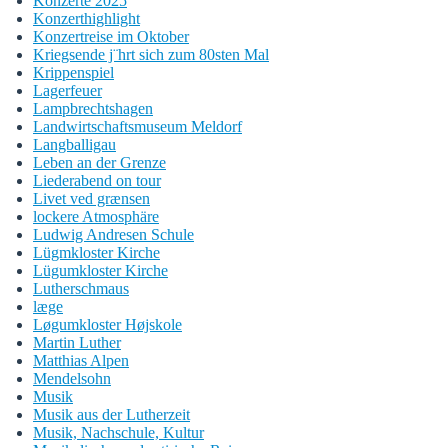
Konzerte 2025
Konzerthighlight
Konzertreise im Oktober
Kriegsende j¨hrt sich zum 80sten Mal
Krippenspiel
Lagerfeuer
Lampbrechtshagen
Landwirtschaftsmuseum Meldorf
Langballigau
Leben an der Grenze
Liederabend on tour
Livet ved grænsen
lockere Atmosphäre
Ludwig Andresen Schule
Lügmkloster Kirche
Lügumkloster Kirche
Lutherschmaus
læge
Løgumkloster Højskole
Martin Luther
Matthias Alpen
Mendelsohn
Musik
Musik aus der Lutherzeit
Musik, Nachschule, Kultur