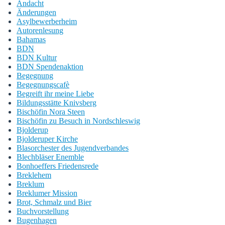
Andacht
Änderungen
Asylbewerberheim
Autorenlesung
Bahamas
BDN
BDN Kultur
BDN Spendenaktion
Begegnung
Begegnungscafè
Begreift ihr meine Liebe
Bildungsstätte Knivsberg
Bischöfin Nora Steen
Bischöfin zu Besuch in Nordschleswig
Bjolderup
Bjolderuper Kirche
Blasorchester des Jugendverbandes
Blechbläser Enemble
Bonhoeffers Friedensrede
Breklehem
Breklum
Breklumer Mission
Brot, Schmalz und Bier
Buchvorstellung
Bugenhagen