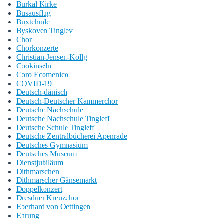
Burkal Kirke
Busausflug
Buxtehude
Byskoven Tinglev
Chor
Chorkonzerte
Christian-Jensen-Kollg
Cookinseln
Coro Ecomenico
COVID-19
Deutsch-dänisch
Deutsch-Deutscher Kammerchor
Deutsche Nachschule
Deutsche Nachschule Tingleff
Deutsche Schule Tingleff
Deutsche Zentralbücherei Apenrade
Deutsches Gymnasium
Deutsches Museum
Dienstjubiläum
Dithmarschen
Dithmarscher Gänsemarkt
Doppelkonzert
Dresdner Kreuzchor
Eberhard von Oettingen
Ehrung