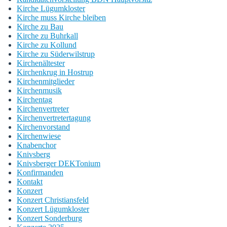
Kirche Lügumkloster
Kirche muss Kirche bleiben
Kirche zu Bau
Kirche zu Buhrkall
Kirche zu Kollund
Kirche zu Süderwilstrup
Kirchenältester
Kirchenkrug in Hostrup
Kirchenmitglieder
Kirchenmusik
Kirchentag
Kirchenvertreter
Kirchenvertretertagung
Kirchenvorstand
Kirchenwiese
Knabenchor
Knivsberg
Knivsberger DEKTonium
Konfirmanden
Kontakt
Konzert
Konzert Christiansfeld
Konzert Lügumkloster
Konzert Sonderburg