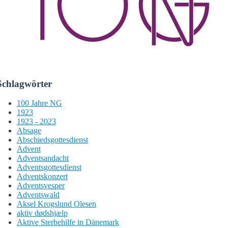
Schlagwörter
100 Jahre NG
1923
1923 - 2023
Absage
Abschiedsgottesdienst
Advent
Adventsandacht
Adventsgottesdienst
Adventskonzert
Adventsvesper
Adventswald
Aksel Krogslund Olesen
aktiv dødshjælp
Aktive Sterbehilfe in Dänemark