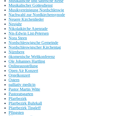
Musikalische und satirische Reise
Musikalischer Gottesdienst
Musikvereinigung Nordschleswig
Nachwahl zur Nordkirchensynode
Neuere Kirchenlieder
Neujahr
Nikolaikirche Apenrade
Nis-Edwin List-Petersen
Nora Steen
Nordschleswigsche Gemeinde
Nordschleswigscher Kirchentag
Nürnberg
ökomenische Weltkonferenz
Ole Johannes Hartling
Onlineausstellung
Open Air Konzert
Orgelkonzert
Ostern
palliativ medicin
Pastor Martin Witte
Pastoratsgarten
Pfarrbezirk
Pfarrbezirk Buhrkall
Pfarrbezirk Tingleff
Pfingsten