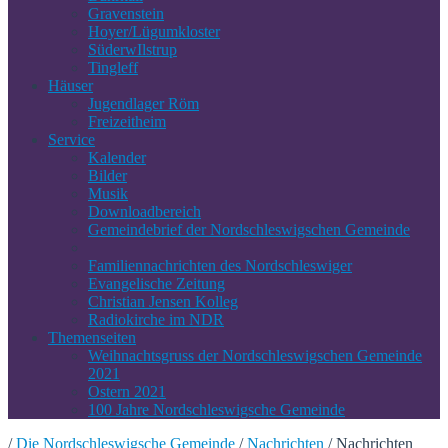
Gravenstein
Hoyer/Lügumkloster
SüderwIlstrup
Tingleff
Häuser
Jugendlager Röm
Freizeitheim
Service
Kalender
Bilder
Musik
Downloadbereich
Gemeindebrief der Nordschleswigschen Gemeinde
Familiennachrichten des Nordschleswiger
Evangelische Zeitung
Christian Jensen Kolleg
Radiokirche im NDR
Themenseiten
Weihnachtsgruss der Nordschleswigschen Gemeinde
2021
Ostern 2021
100 Jahre Nordschleswigsche Gemeinde
/
Die Nordschleswigsche Gemeinde
/
Nachrichten
/
Nachrichten