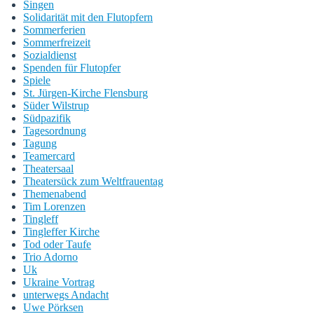
Singen
Solidarität mit den Flutopfern
Sommerferien
Sommerfreizeit
Sozialdienst
Spenden für Flutopfer
Spiele
St. Jürgen-Kirche Flensburg
Süder Wilstrup
Südpazifik
Tagesordnung
Tagung
Teamercard
Theatersaal
Theatersück zum Weltfrauentag
Themenabend
Tim Lorenzen
Tingleff
Tingleffer Kirche
Tod oder Taufe
Trio Adorno
Uk
Ukraine Vortrag
unterwegs Andacht
Uwe Pörksen