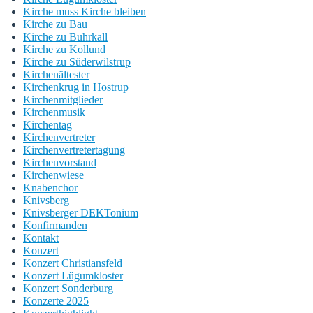
Kirche muss Kirche bleiben
Kirche zu Bau
Kirche zu Buhrkall
Kirche zu Kollund
Kirche zu Süderwilstrup
Kirchenältester
Kirchenkrug in Hostrup
Kirchenmitglieder
Kirchenmusik
Kirchentag
Kirchenvertreter
Kirchenvertretertagung
Kirchenvorstand
Kirchenwiese
Knabenchor
Knivsberg
Knivsberger DEKTonium
Konfirmanden
Kontakt
Konzert
Konzert Christiansfeld
Konzert Lügumkloster
Konzert Sonderburg
Konzerte 2025