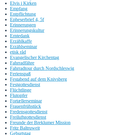
Elvis i Kirken
Empfang
Entpflichtung
Epheserbrief 4, 5f
Erinnerungen
Erinnerungskultur
Erntedank
Erzählkaffe
Erzählseminar
etisk råd
Evangelischer Kirchentag
Fahrradfähre
Fahrradtour durch Nordschleswig
Ferienspaß
Festabend auf dem Knivsberg
Festgottesdienst
Flüchtlinge
Flutopfer
Fortællerseminar
Frauenfrühstück
Fredensgottesdienst
Freiluftgottesdienst
Freunde der Breklumer Mission
Fritz Baltruweit
Geburtstag