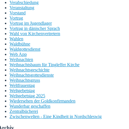
Verabschiedung
Veranstaltung
Vorstand
Vortrag
Vortrag im Jugendlager
Vortrag in dänischer Sprach
Wahl von Kirchenvertretern
Wahlen
Waldbühne
Waldgottesdienst
Web App
Weihnachten
Weihnachtsbaum für Tingleffer Kirche
Weihnachtsgeschichte
Weihnachtsgottesdienste
Weihnachtsgruss
Weltfrauentag
Weltgebetstag
Weltgebetstag 2025
Wiedersehen der Goldkonfirmanden
Wunderbar geschaffen
Zentralbücherei
Zwischenwelten - Eine Kindheit in Nordschleswig
Archiv