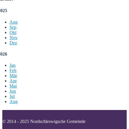
2025
Aug
Sep
Okt
Nov
Dez
2026
Jan
Feb
Mär
Apr
Mai
Jun
Jul
Aug
© 2014 - 2025 Nordschleswigsche Gemeinde