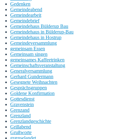
Gedenken
Gemeindeabend
Gemeindearbeit
Gemeindebrief
Gemeindehaus Bülderup Bau
Gemeindehaus in Bülderup-Bau
Gemeindehaus in Hostrup
Gemeindeversammlung
gemeinsam Essen
Gemeinsam singen
gemeinsames Kaffeetrinken
Gemeinschaftsveranstaltung
Generalversammlung
Gerhard Gundermann
Gesegnete Weihnachten
Gesprächsgruppen
Goldene Konfirmation
Gottesdienst
Gravenstein
Grenzand
Grenzland
Grenzlandgeschichte
Grillabend
Grußworte
grænselandet