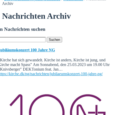
Archiv
Nachrichten Archiv
In Nachrichten suchen
Jubiläumskonzert 100 Jahre NG
Kirche hat sich gewandelt. Kirche ist anders, Kirche ist jung, und
Kirche macht Spass" Am Sonnabend, den 25.03.2023 um 19.00 Uhr
"Knivsberger" DEKTonium feat. Jan…
ttps://kirche.dk/ng/nachrichten/jubilaeumskonzert-100-jahre-ng/