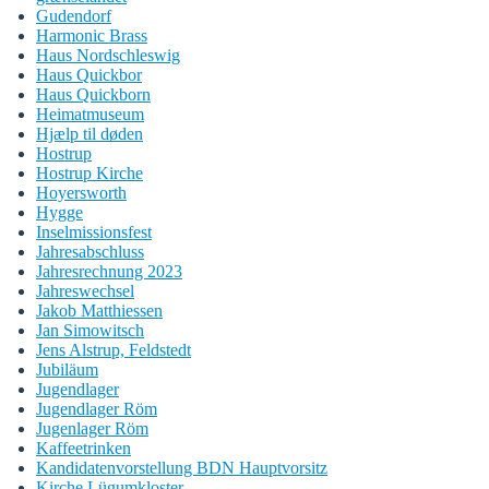
Gudendorf
Harmonic Brass
Haus Nordschleswig
Haus Quickbor
Haus Quickborn
Heimatmuseum
Hjælp til døden
Hostrup
Hostrup Kirche
Hoyersworth
Hygge
Inselmissionsfest
Jahresabschluss
Jahresrechnung 2023
Jahreswechsel
Jakob Matthiessen
Jan Simowitsch
Jens Alstrup, Feldstedt
Jubiläum
Jugendlager
Jugendlager Röm
Jugenlager Röm
Kaffeetrinken
Kandidatenvorstellung BDN Hauptvorsitz
Kirche Lügumkloster