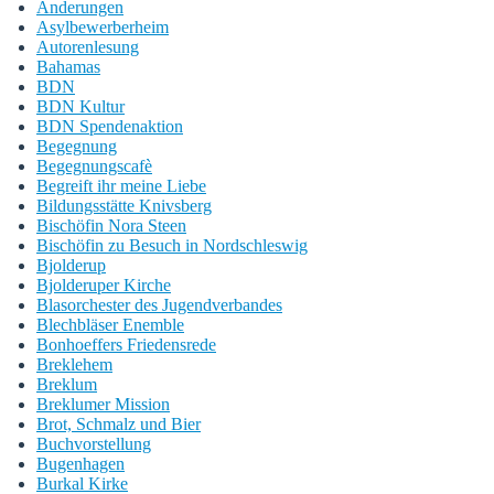
Änderungen
Asylbewerberheim
Autorenlesung
Bahamas
BDN
BDN Kultur
BDN Spendenaktion
Begegnung
Begegnungscafè
Begreift ihr meine Liebe
Bildungsstätte Knivsberg
Bischöfin Nora Steen
Bischöfin zu Besuch in Nordschleswig
Bjolderup
Bjolderuper Kirche
Blasorchester des Jugendverbandes
Blechbläser Enemble
Bonhoeffers Friedensrede
Breklehem
Breklum
Breklumer Mission
Brot, Schmalz und Bier
Buchvorstellung
Bugenhagen
Burkal Kirke