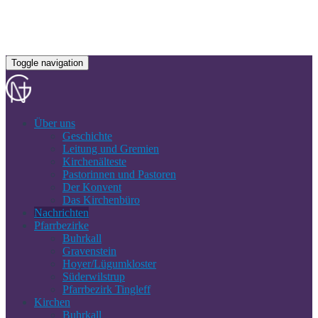
Toggle navigation
Über uns
Geschichte
Leitung und Gremien
Kirchenälteste
Pastorinnen und Pastoren
Der Konvent
Das Kirchenbüro
Nachrichten
Pfarrbezirke
Buhrkall
Gravenstein
Hoyer/Lügumkloster
Süderwilstrup
Pfarrbezirk Tingleff
Kirchen
Buhrkall