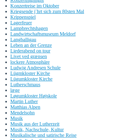
Konzerthighlight
Konzertreise im Oktober
Kriegsende j¨hrt sich zum 80sten Mal
Krippenspiel
Lagerfeuer
Lampbrechtshagen
Landwirtschaftsmuseum Meldorf
Langballigau
Leben an der Grenze
Liederabend on tour
Livet ved grænsen
lockere Atmosphäre
Ludwig Andresen Schule
Lügmkloster Kirche
Lügumkloster Kirche
Lutherschmaus
læge
Løgumkloster Højskole
Martin Luther
Matthias Alpen
Mendelsohn
Musik
Musik aus der Lutherzeit
Musik, Nachschule, Kultur
Musikalische und satirische Reise