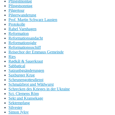
Pfingstmontag
Pfingstsonntag
Pilgertour
Pilgerwanderung
Prof. Martin Schwarz Lausten
Protokolle
Rahel Varnhagen
Reformation
Reformationsandacht
Reformationsjahr
Reformationssschiff
Reisechor der Emmaus Gemeinde
Ries
Rødkål & Sauerkraut
Sabbatical
Satzunbgsänderungen
Saxburger Krug
Scheunengottesdienst
Schmalzbrot und Wildwurst
Schrecken des Krieges in der Ukraine
Sct. Clemens Röm
Sekt und Kransekage
Sektempfang
Silvester
Simon Jylov