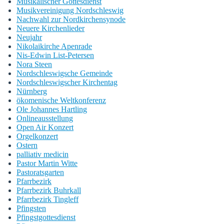
Musikalischer Gottesdienst
Musikvereinigung Nordschleswig
Nachwahl zur Nordkirchensynode
Neuere Kirchenlieder
Neujahr
Nikolaikirche Apenrade
Nis-Edwin List-Petersen
Nora Steen
Nordschleswigsche Gemeinde
Nordschleswigscher Kirchentag
Nürnberg
ökomenische Weltkonferenz
Ole Johannes Hartling
Onlineausstellung
Open Air Konzert
Orgelkonzert
Ostern
palliativ medicin
Pastor Martin Witte
Pastoratsgarten
Pfarrbezirk
Pfarrbezirk Buhrkall
Pfarrbezirk Tingleff
Pfingsten
Pfingstgottesdienst