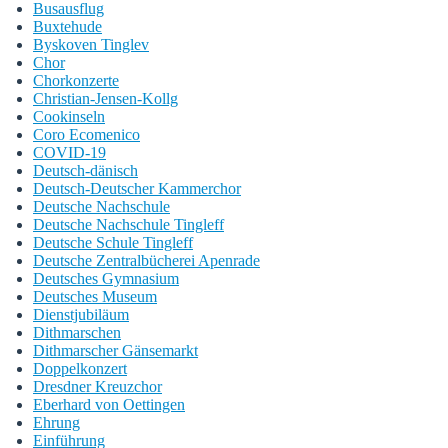
Busausflug
Buxtehude
Byskoven Tinglev
Chor
Chorkonzerte
Christian-Jensen-Kollg
Cookinseln
Coro Ecomenico
COVID-19
Deutsch-dänisch
Deutsch-Deutscher Kammerchor
Deutsche Nachschule
Deutsche Nachschule Tingleff
Deutsche Schule Tingleff
Deutsche Zentralbücherei Apenrade
Deutsches Gymnasium
Deutsches Museum
Dienstjubiläum
Dithmarschen
Dithmarscher Gänsemarkt
Doppelkonzert
Dresdner Kreuzchor
Eberhard von Oettingen
Ehrung
Einführung