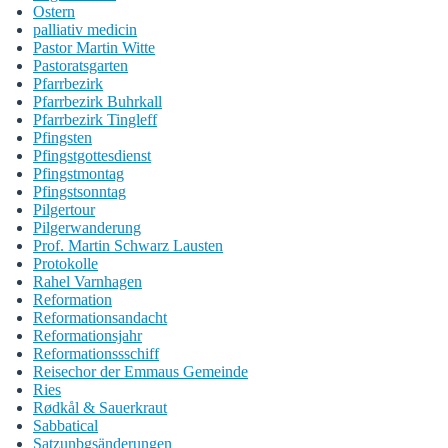
Ostern
palliativ medicin
Pastor Martin Witte
Pastoratsgarten
Pfarrbezirk
Pfarrbezirk Buhrkall
Pfarrbezirk Tingleff
Pfingsten
Pfingstgottesdienst
Pfingstmontag
Pfingstsonntag
Pilgertour
Pilgerwanderung
Prof. Martin Schwarz Lausten
Protokolle
Rahel Varnhagen
Reformation
Reformationsandacht
Reformationsjahr
Reformationssschiff
Reisechor der Emmaus Gemeinde
Ries
Rødkål & Sauerkraut
Sabbatical
Satzunbgsänderungen