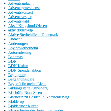
Adventsandacht
Adventsgottesdienst
Adventskonzert
Adventsvesper
Adventswald
Aksel Krogslund Olesen
aktiv dødshjælp
Aktive Sterbehilfe in Dänemark
Andacht
Änderungen
Asylbewerberheim
Autorenlesung
Bahamas
BDN
BDN Kultur
BDN Spendenaktion
Begegnung
Begegnungscafè
Begreift ihr meine Liebe
Bildungsstätte Knivsberg
Bischöfin Nora Steen
Bischöfin zu Besuch in Nordschleswig
Bjolderup
Bjolderuper Kirche
Blasorchester des Jugendverbandes