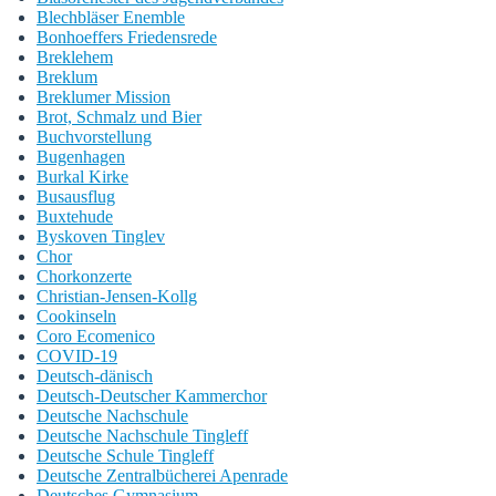
Blechbläser Enemble
Bonhoeffers Friedensrede
Breklehem
Breklum
Breklumer Mission
Brot, Schmalz und Bier
Buchvorstellung
Bugenhagen
Burkal Kirke
Busausflug
Buxtehude
Byskoven Tinglev
Chor
Chorkonzerte
Christian-Jensen-Kollg
Cookinseln
Coro Ecomenico
COVID-19
Deutsch-dänisch
Deutsch-Deutscher Kammerchor
Deutsche Nachschule
Deutsche Nachschule Tingleff
Deutsche Schule Tingleff
Deutsche Zentralbücherei Apenrade
Deutsches Gymnasium