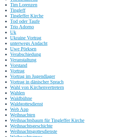
Tim Lorenzen
Tingleff
Tingleffer Kirche
Tod oder Taufe
Trio Adorno
Uk
Ukraine Vortrag
unterwegs Andacht
Uwe Pörksen
Verabschiedung
Veranstaltung
Vorstand
Vortrag
Vortrag im Jugendlager
Vortrag in dänischer Sprach
Wahl von Kirchenvertretern
Wahlen
Waldbühne
Waldgottesdienst
Web App
Weihnachten
Weihnachtsbaum für Tingleffer Kirche
Weihnachtsgeschichte
Weihnachtsgottesdienste
Weihnachtsgruss