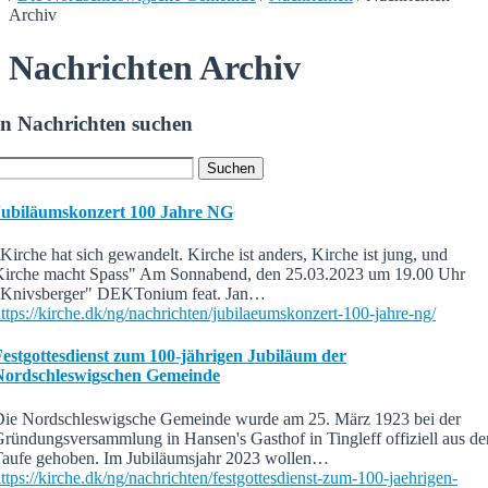
Archiv
Nachrichten Archiv
In Nachrichten suchen
Jubiläumskonzert 100 Jahre NG
Kirche hat sich gewandelt. Kirche ist anders, Kirche ist jung, und
Kirche macht Spass" Am Sonnabend, den 25.03.2023 um 19.00 Uhr
"Knivsberger" DEKTonium feat. Jan…
ttps://kirche.dk/ng/nachrichten/jubilaeumskonzert-100-jahre-ng/
Festgottesdienst zum 100-jährigen Jubiläum der
Nordschleswigschen Gemeinde
Die Nordschleswigsche Gemeinde wurde am 25. März 1923 bei der
ründungsversammlung in Hansen's Gasthof in Tingleff offiziell aus de
Taufe gehoben. Im Jubiläumsjahr 2023 wollen…
ttps://kirche.dk/ng/nachrichten/festgottesdienst-zum-100-jaehrigen-