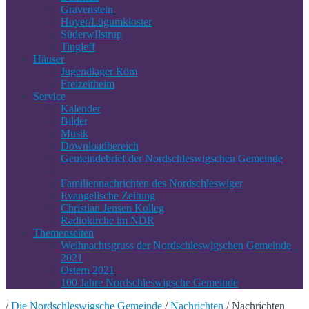
Gravenstein
Hoyer/Lügumkloster
SüderwIlstrup
Tingleff
Häuser
Jugendlager Röm
Freizeitheim
Service
Kalender
Bilder
Musik
Downloadbereich
Gemeindebrief der Nordschleswigschen Gemeinde
Familiennachrichten des Nordschleswiger
Evangelische Zeitung
Christian Jensen Kolleg
Radiokirche im NDR
Themenseiten
Weihnachtsgruss der Nordschleswigschen Gemeinde
2021
Ostern 2021
100 Jahre Nordschleswigsche Gemeinde
/
Die Nordschleswigsche Gemeinde
/
Nachrichten
/
Nachrichten