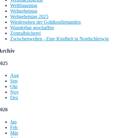
Weltfrauentag
Weltgebetstag
Weltgebetstag 2025
Wiedersehen der Goldkonfirmanden
Wunderbar geschaffen
Zentralbücherei
Zwischenwelten - Eine Kindheit in Nordschleswig
Archiv
2025
Aug
Sep
Okt
Nov
Dez
2026
Jan
Feb
Mär