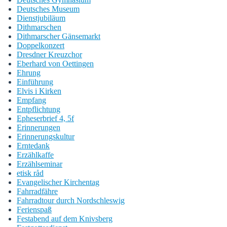
Deutsches Museum
Dienstjubiläum
Dithmarschen
Dithmarscher Gänsemarkt
Doppelkonzert
Dresdner Kreuzchor
Eberhard von Oettingen
Ehrung
Einführung
Elvis i Kirken
Empfang
Entpflichtung
Epheserbrief 4, 5f
Erinnerungen
Erinnerungskultur
Erntedank
Erzählkaffe
Erzählseminar
etisk råd
Evangelischer Kirchentag
Fahrradfähre
Fahrradtour durch Nordschleswig
Ferienspaß
Festabend auf dem Knivsberg