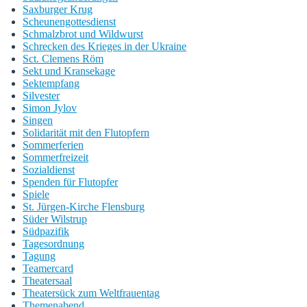
Saxburger Krug
Scheunengottesdienst
Schmalzbrot und Wildwurst
Schrecken des Krieges in der Ukraine
Sct. Clemens Röm
Sekt und Kransekage
Sektempfang
Silvester
Simon Jylov
Singen
Solidarität mit den Flutopfern
Sommerferien
Sommerfreizeit
Sozialdienst
Spenden für Flutopfer
Spiele
St. Jürgen-Kirche Flensburg
Süder Wilstrup
Südpazifik
Tagesordnung
Tagung
Teamercard
Theatersaal
Theatersück zum Weltfrauentag
Themenabend