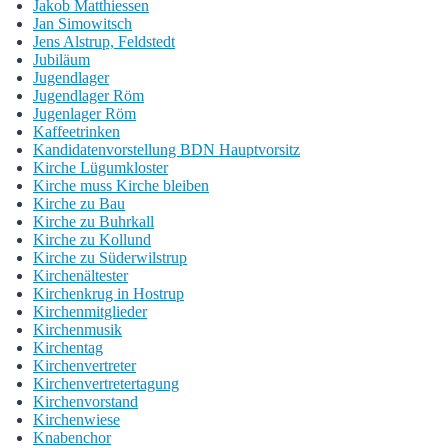
Jakob Matthiessen
Jan Simowitsch
Jens Alstrup, Feldstedt
Jubiläum
Jugendlager
Jugendlager Röm
Jugenlager Röm
Kaffeetrinken
Kandidatenvorstellung BDN Hauptvorsitz
Kirche Lügumkloster
Kirche muss Kirche bleiben
Kirche zu Bau
Kirche zu Buhrkall
Kirche zu Kollund
Kirche zu Süderwilstrup
Kirchenältester
Kirchenkrug in Hostrup
Kirchenmitglieder
Kirchenmusik
Kirchentag
Kirchenvertreter
Kirchenvertretertagung
Kirchenvorstand
Kirchenwiese
Knabenchor