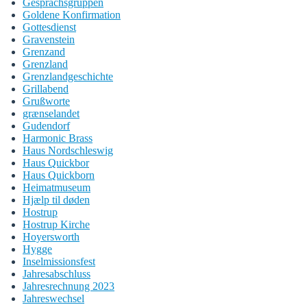
Gesprächsgruppen
Goldene Konfirmation
Gottesdienst
Gravenstein
Grenzand
Grenzland
Grenzlandgeschichte
Grillabend
Grußworte
grænselandet
Gudendorf
Harmonic Brass
Haus Nordschleswig
Haus Quickbor
Haus Quickborn
Heimatmuseum
Hjælp til døden
Hostrup
Hostrup Kirche
Hoyersworth
Hygge
Inselmissionsfest
Jahresabschluss
Jahresrechnung 2023
Jahreswechsel