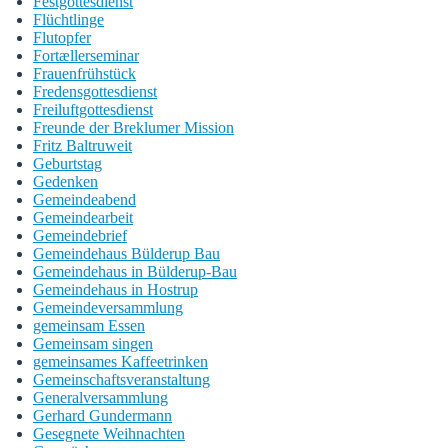
Festgottesdienst
Flüchtlinge
Flutopfer
Fortællerseminar
Frauenfrühstück
Fredensgottesdienst
Freiluftgottesdienst
Freunde der Breklumer Mission
Fritz Baltruweit
Geburtstag
Gedenken
Gemeindeabend
Gemeindearbeit
Gemeindebrief
Gemeindehaus Bülderup Bau
Gemeindehaus in Bülderup-Bau
Gemeindehaus in Hostrup
Gemeindeversammlung
gemeinsam Essen
Gemeinsam singen
gemeinsames Kaffeetrinken
Gemeinschaftsveranstaltung
Generalversammlung
Gerhard Gundermann
Gesegnete Weihnachten