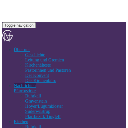
Toggle navigation
Über uns
Geschichte
Leitung und Gremien
Kirchenälteste
Pastorinnen und Pastoren
Der Konvent
Das Kirchenbüro
Nachrichten
Pfarrbezirke
Buhrkall
Gravenstein
Hoyer/Lügumkloster
Süderwilstrup
Pfarrbezirk Tingleff
Kirchen
Buhrkall