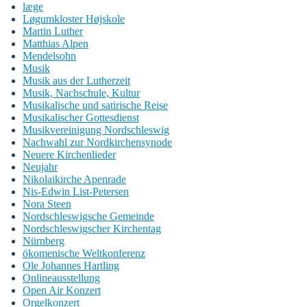
læge
Løgumkloster Højskole
Martin Luther
Matthias Alpen
Mendelsohn
Musik
Musik aus der Lutherzeit
Musik, Nachschule, Kultur
Musikalische und satirische Reise
Musikalischer Gottesdienst
Musikvereinigung Nordschleswig
Nachwahl zur Nordkirchensynode
Neuere Kirchenlieder
Neujahr
Nikolaikirche Apenrade
Nis-Edwin List-Petersen
Nora Steen
Nordschleswigsche Gemeinde
Nordschleswigscher Kirchentag
Nürnberg
ökomenische Weltkonferenz
Ole Johannes Hartling
Onlineausstellung
Open Air Konzert
Orgelkonzert