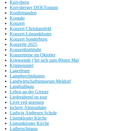
Knivsberg
Knivsberger DEKTonium
Konfirmanden
Kontakt
Konzert
Konzert Christiansfeld
Konzert Lügumkloster
Konzert Sonderburg
Konzerte 2025
Konzerthighlight
Konzertreise im Oktober
Kriegsende j¨hrt sich zum 80sten Mal
Krippenspiel
Lagerfeuer
Lampbrechtshagen
Landwirtschaftsmuseum Meldorf
Langballigau
Leben an der Grenze
Liederabend on tour
Livet ved grænsen
lockere Atmosphäre
Ludwig Andresen Schule
Lügmkloster Kirche
Lügumkloster Kirche
Lutherschmaus