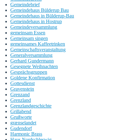
Gemeindebrief
Gemeindehaus Bülderup Bau
Gemeindehaus in Bülderup-Bau
Gemeindehaus in Hostrup
Gemeindeversammlung
gemeinsam Essen
Gemeinsam singen
gemeinsames Kaffeetrinken
Gemeinschaftsveranstaltung
Generalversammlung
Gerhard Gundermann
Gesegnete Weihnachten
Gesprächsgruppen
Goldene Konfirmation
Gottesdienst
Gravenstein
Grenzand
Grenzland
Grenzlandgeschichte
Grillabend
Grußworte
grænselandet
Gudendorf
Harmonic Brass
Haus Nordschleswig