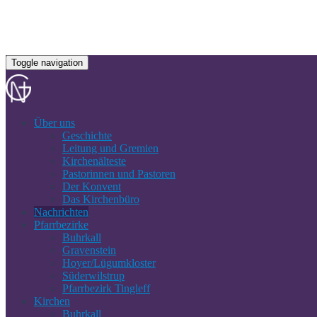
Toggle navigation
Über uns
Geschichte
Leitung und Gremien
Kirchenälteste
Pastorinnen und Pastoren
Der Konvent
Das Kirchenbüro
Nachrichten
Pfarrbezirke
Buhrkall
Gravenstein
Hoyer/Lügumkloster
Süderwilstrup
Pfarrbezirk Tingleff
Kirchen
Buhrkall