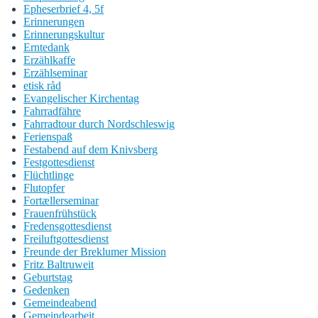
Epheserbrief 4, 5f
Erinnerungen
Erinnerungskultur
Erntedank
Erzählkaffe
Erzählseminar
etisk råd
Evangelischer Kirchentag
Fahrradfähre
Fahrradtour durch Nordschleswig
Ferienspaß
Festabend auf dem Knivsberg
Festgottesdienst
Flüchtlinge
Flutopfer
Fortællerseminar
Frauenfrühstück
Fredensgottesdienst
Freiluftgottesdienst
Freunde der Breklumer Mission
Fritz Baltruweit
Geburtstag
Gedenken
Gemeindeabend
Gemeindearbeit