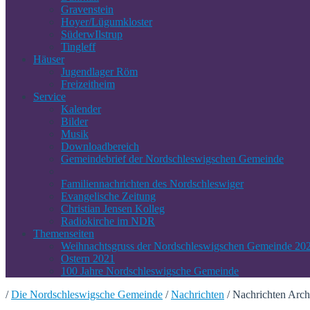
Gravenstein
Hoyer/Lügumkloster
SüderwIlstrup
Tingleff
Häuser
Jugendlager Röm
Freizeitheim
Service
Kalender
Bilder
Musik
Downloadbereich
Gemeindebrief der Nordschleswigschen Gemeinde
Familiennachrichten des Nordschleswiger
Evangelische Zeitung
Christian Jensen Kolleg
Radiokirche im NDR
Themenseiten
Weihnachtsgruss der Nordschleswigschen Gemeinde 20
Ostern 2021
100 Jahre Nordschleswigsche Gemeinde
/
Die Nordschleswigsche Gemeinde
/
Nachrichten
/
Nachrichten Arch