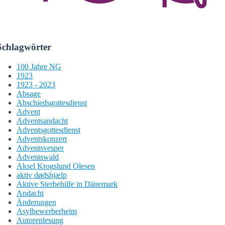
Schlagwörter
100 Jahre NG
1923
1923 - 2023
Absage
Abschiedsgottesdienst
Advent
Adventsandacht
Adventsgottesdienst
Adventskonzert
Adventsvesper
Adventswald
Aksel Krogslund Olesen
aktiv dødshjælp
Aktive Sterbehilfe in Dänemark
Andacht
Änderungen
Asylbewerberheim
Autorenlesung