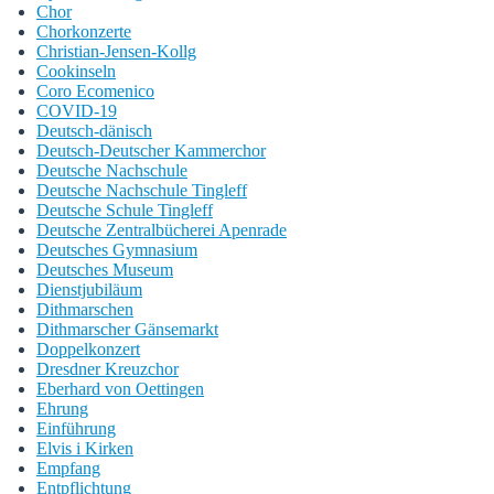
Chor
Chorkonzerte
Christian-Jensen-Kollg
Cookinseln
Coro Ecomenico
COVID-19
Deutsch-dänisch
Deutsch-Deutscher Kammerchor
Deutsche Nachschule
Deutsche Nachschule Tingleff
Deutsche Schule Tingleff
Deutsche Zentralbücherei Apenrade
Deutsches Gymnasium
Deutsches Museum
Dienstjubiläum
Dithmarschen
Dithmarscher Gänsemarkt
Doppelkonzert
Dresdner Kreuzchor
Eberhard von Oettingen
Ehrung
Einführung
Elvis i Kirken
Empfang
Entpflichtung