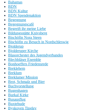
Bahamas
BDN
BDN Kultur
BDN Spendenaktion
Begegnung
Begegnungscafè
Begreift ihr meine Liebe
Bildungsstätte Knivsberg
Bischöfin Nora Steen
Bischöfin zu Besuch in Nordschleswig
Bjolderup
Bjolderuper Kirche
Blasorchester des Jugendverbandes
Blechbläser Enemble
Bonhoeffers Friedensrede
Breklehem
Breklum
Breklumer Mission
Brot, Schmalz und Bier
Buchvorstellung
Bugenhagen
Burkal Kirke
Busausflug
Buxtehude
Byskoven Tinglev