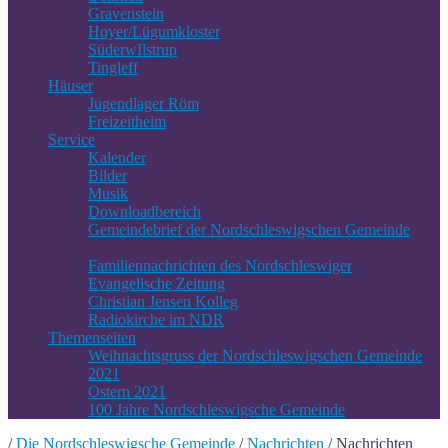
Gravenstein
Hoyer/Lügumkloster
SüderwIlstrup
Tingleff
Häuser
Jugendlager Röm
Freizeitheim
Service
Kalender
Bilder
Musik
Downloadbereich
Gemeindebrief der Nordschleswigschen Gemeinde
Familiennachrichten des Nordschleswiger
Evangelische Zeitung
Christian Jensen Kolleg
Radiokirche im NDR
Themenseiten
Weihnachtsgruss der Nordschleswigschen Gemeinde
2021
Ostern 2021
100 Jahre Nordschleswigsche Gemeinde
/
Die Nordschleswigsche Gemeinde
/
Nachrichten
/
Nachrichten