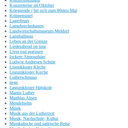
Konzerthighlight
Konzertreise im Oktober
Kriegsende j¨hrt sich zum 80sten Mal
Krippenspiel
Lagerfeuer
Lampbrechtshagen
Landwirtschaftsmuseum Meldorf
Langballigau
Leben an der Grenze
Liederabend on tour
Livet ved grænsen
lockere Atmosphäre
Ludwig Andresen Schule
Lügmkloster Kirche
Lügumkloster Kirche
Lutherschmaus
læge
Løgumkloster Højskole
Martin Luther
Matthias Alpen
Mendelsohn
Musik
Musik aus der Lutherzeit
Musik, Nachschule, Kultur
Musikalische und satirische Reise