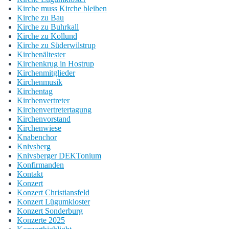
Kirche muss Kirche bleiben
Kirche zu Bau
Kirche zu Buhrkall
Kirche zu Kollund
Kirche zu Süderwilstrup
Kirchenältester
Kirchenkrug in Hostrup
Kirchenmitglieder
Kirchenmusik
Kirchentag
Kirchenvertreter
Kirchenvertretertagung
Kirchenvorstand
Kirchenwiese
Knabenchor
Knivsberg
Knivsberger DEKTonium
Konfirmanden
Kontakt
Konzert
Konzert Christiansfeld
Konzert Lügumkloster
Konzert Sonderburg
Konzerte 2025