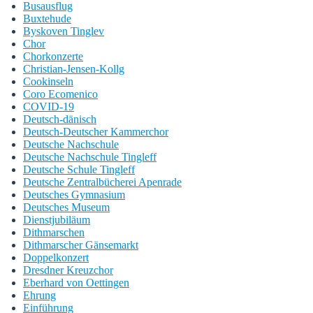
Busausflug
Buxtehude
Byskoven Tinglev
Chor
Chorkonzerte
Christian-Jensen-Kollg
Cookinseln
Coro Ecomenico
COVID-19
Deutsch-dänisch
Deutsch-Deutscher Kammerchor
Deutsche Nachschule
Deutsche Nachschule Tingleff
Deutsche Schule Tingleff
Deutsche Zentralbücherei Apenrade
Deutsches Gymnasium
Deutsches Museum
Dienstjubiläum
Dithmarschen
Dithmarscher Gänsemarkt
Doppelkonzert
Dresdner Kreuzchor
Eberhard von Oettingen
Ehrung
Einführung