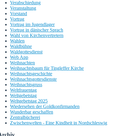
Verabschiedung
Veranstaltung
Vorstand
Vortrag
Vortrag im Jugendlager
Vortrag in dänischer Sprach
Wahl von Kirchenvertretern
Wahlen
Waldbühne
Waldgottesdienst
Web App
Weihnachten
Weihnachtsbaum für Tingleffer Kirche
Weihnachtsgeschichte
Weihnachtsgottesdienste
Weihnachtsgruss
Weltfrauentag
Weltgebetstag
Weltgebetstag 2025
Wiedersehen der Goldkonfirmanden
Wunderbar geschaffen
Zentralbücherei
Zwischenwelten - Eine Kindheit in Nordschleswig
Archiv