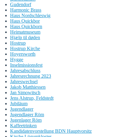
Gudendorf
Harmonic Brass
Haus Nordschleswig
Haus Quickbor
Haus Quickborn
Heimatmuseum
Hjælp til døden
Hostrup
Hostrup Kirche
Hoyersworth
Hygge
Inselmissionsfest
Jahresabschluss
Jahresrechnung 2023
Jahreswechsel
Jakob Matthiessen
Jan Simowitsch
Jens Alstrup, Feldstedt
Jubiläum
Jugendlager
Jugendlager Röm
Jugenlager Röm
Kaffeetrinken
Kandidatenvorstellung BDN Hauptvorsitz
Kirche Lügumkloster