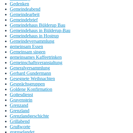
Gedenken
Gemeindeabend
Gemeindearbeit
Gemeindebrief
Gemeindehaus Bülderup Bau
Gemeindehaus in Bülderup-Bau
Gemeindehaus in Hostrup
Gemeindeversammlung
gemeinsam Essen
Gemeinsam singen
gemeinsames Kaffeetrinken
Gemeinschaftsveranstaltung
Generalversammlung
Gerhard Gundermann
Gesegnete Weihnachten
Gesprächsgruppen
Goldene Konfirmation
Gottesdienst
Gravenstein
Grenzand
Grenzland
Grenzlandgeschichte
Grillabend
Grußworte
grænselandet