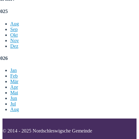
2025
Aug
Sep
Okt
Nov
Dez
2026
Jan
Feb
Mär
Apr
Mai
Jun
Jul
Aug
© 2014 - 2025 Nordschleswigsche Gemeinde