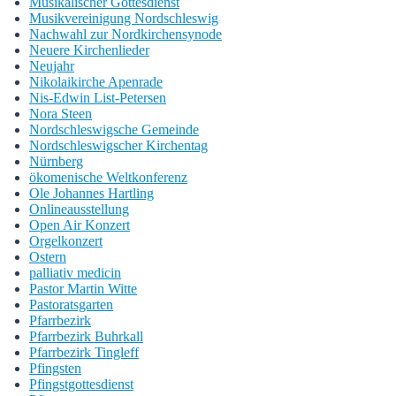
Musikalischer Gottesdienst
Musikvereinigung Nordschleswig
Nachwahl zur Nordkirchensynode
Neuere Kirchenlieder
Neujahr
Nikolaikirche Apenrade
Nis-Edwin List-Petersen
Nora Steen
Nordschleswigsche Gemeinde
Nordschleswigscher Kirchentag
Nürnberg
ökomenische Weltkonferenz
Ole Johannes Hartling
Onlineausstellung
Open Air Konzert
Orgelkonzert
Ostern
palliativ medicin
Pastor Martin Witte
Pastoratsgarten
Pfarrbezirk
Pfarrbezirk Buhrkall
Pfarrbezirk Tingleff
Pfingsten
Pfingstgottesdienst