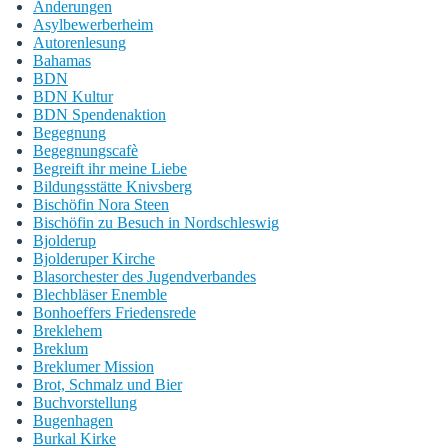
Änderungen
Asylbewerberheim
Autorenlesung
Bahamas
BDN
BDN Kultur
BDN Spendenaktion
Begegnung
Begegnungscafè
Begreift ihr meine Liebe
Bildungsstätte Knivsberg
Bischöfin Nora Steen
Bischöfin zu Besuch in Nordschleswig
Bjolderup
Bjolderuper Kirche
Blasorchester des Jugendverbandes
Blechbläser Enemble
Bonhoeffers Friedensrede
Breklehem
Breklum
Breklumer Mission
Brot, Schmalz und Bier
Buchvorstellung
Bugenhagen
Burkal Kirke