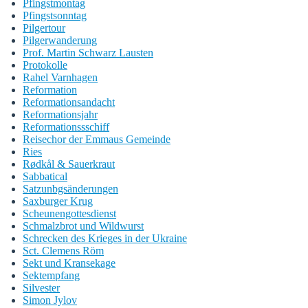
Pfingstmontag
Pfingstsonntag
Pilgertour
Pilgerwanderung
Prof. Martin Schwarz Lausten
Protokolle
Rahel Varnhagen
Reformation
Reformationsandacht
Reformationsjahr
Reformationssschiff
Reisechor der Emmaus Gemeinde
Ries
Rødkål & Sauerkraut
Sabbatical
Satzunbgsänderungen
Saxburger Krug
Scheunengottesdienst
Schmalzbrot und Wildwurst
Schrecken des Krieges in der Ukraine
Sct. Clemens Röm
Sekt und Kransekage
Sektempfang
Silvester
Simon Jylov