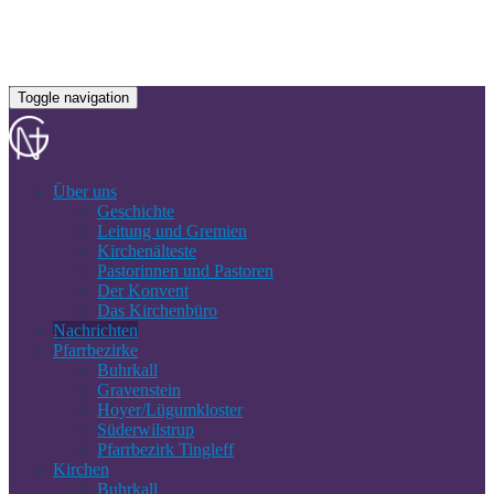
Toggle navigation
Über uns
Geschichte
Leitung und Gremien
Kirchenälteste
Pastorinnen und Pastoren
Der Konvent
Das Kirchenbüro
Nachrichten
Pfarrbezirke
Buhrkall
Gravenstein
Hoyer/Lügumkloster
Süderwilstrup
Pfarrbezirk Tingleff
Kirchen
Buhrkall