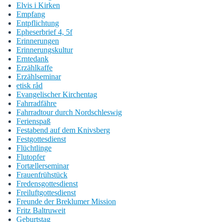
Elvis i Kirken
Empfang
Entpflichtung
Epheserbrief 4, 5f
Erinnerungen
Erinnerungskultur
Erntedank
Erzählkaffe
Erzählseminar
etisk råd
Evangelischer Kirchentag
Fahrradfähre
Fahrradtour durch Nordschleswig
Ferienspaß
Festabend auf dem Knivsberg
Festgottesdienst
Flüchtlinge
Flutopfer
Fortællerseminar
Frauenfrühstück
Fredensgottesdienst
Freiluftgottesdienst
Freunde der Breklumer Mission
Fritz Baltruweit
Geburtstag