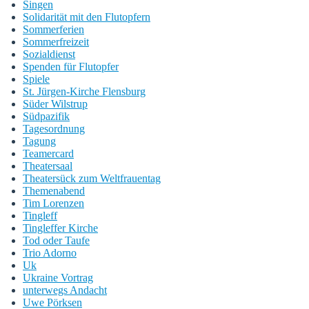
Singen
Solidarität mit den Flutopfern
Sommerferien
Sommerfreizeit
Sozialdienst
Spenden für Flutopfer
Spiele
St. Jürgen-Kirche Flensburg
Süder Wilstrup
Südpazifik
Tagesordnung
Tagung
Teamercard
Theatersaal
Theatersück zum Weltfrauentag
Themenabend
Tim Lorenzen
Tingleff
Tingleffer Kirche
Tod oder Taufe
Trio Adorno
Uk
Ukraine Vortrag
unterwegs Andacht
Uwe Pörksen