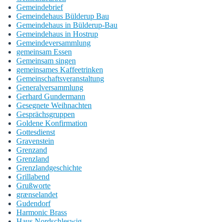
Gemeindebrief
Gemeindehaus Bülderup Bau
Gemeindehaus in Bülderup-Bau
Gemeindehaus in Hostrup
Gemeindeversammlung
gemeinsam Essen
Gemeinsam singen
gemeinsames Kaffeetrinken
Gemeinschaftsveranstaltung
Generalversammlung
Gerhard Gundermann
Gesegnete Weihnachten
Gesprächsgruppen
Goldene Konfirmation
Gottesdienst
Gravenstein
Grenzand
Grenzland
Grenzlandgeschichte
Grillabend
Grußworte
grænselandet
Gudendorf
Harmonic Brass
Haus Nordschleswig