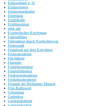
Epheserbrief 4, 5f
Erinnerungen
Erinnerungskultur
Erntedank
Erzählkaffe
Erzählseminar
etisk råd
Evangelischer Kirchentag
Fahrradfähre
Fahrradtour durch Nordschleswig
Ferienspaß
Festabend auf dem Knivsberg
Festgottesdienst
Flüchtlinge
Flutopfer
Fortællerseminar
Frauenfrühstück
Fredensgottesdienst
Freiluftgottesdienst
Freunde der Breklumer Mission
Fritz Baltruweit
Geburtstag
Gedenken
Gemeindeabend
Gemeindearbeit