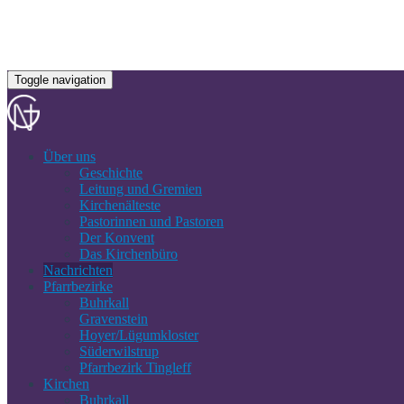
Toggle navigation
Über uns
Geschichte
Leitung und Gremien
Kirchenälteste
Pastorinnen und Pastoren
Der Konvent
Das Kirchenbüro
Nachrichten
Pfarrbezirke
Buhrkall
Gravenstein
Hoyer/Lügumkloster
Süderwilstrup
Pfarrbezirk Tingleff
Kirchen
Buhrkall