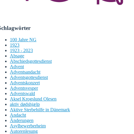
Schlagwörter
100 Jahre NG
1923
1923 - 2023
Absage
Abschiedsgottesdienst
Advent
Adventsandacht
Adventsgottesdienst
Adventskonzert
Adventsvesper
Adventswald
Aksel Krogslund Olesen
aktiv dødshjælp
Aktive Sterbehilfe in Dänemark
Andacht
Änderungen
Asylbewerberheim
Autorenlesung