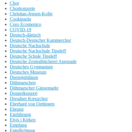
Chor
Chorkonzerte
Christian-Jensen-Kollg
Cookinseln
Coro Ecomenico
COVID-19
Deutsch-dänisch
Deutsch-Deutscher Kammerchor
Deutsche Nachschule
Deutsche Nachschule Tingleff
Deutsche Schule Tingleff
Deutsche Zentralbücherei Apenrade
Deutsches Gymnasium
Deutsches Museum
Dienstjubiläum
Dithmarschen
Dithmarscher Gänsemarkt
Doppelkonzert
Dresdner Kreuzchor
Eberhard von Oettingen
Ehrung
Einführung
Elvis i Kirken
Empfang
Entpflichtung