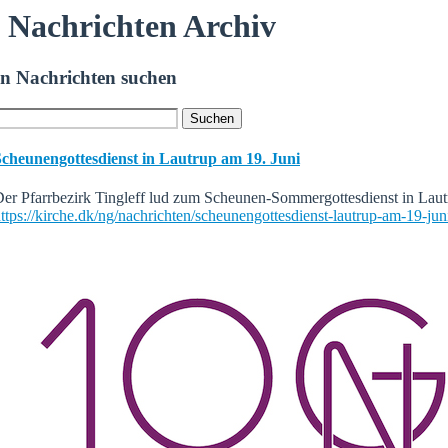
Nachrichten Archiv
In Nachrichten suchen
Scheunengottesdienst in Lautrup am 19. Juni
er Pfarrbezirk Tingleff lud zum Scheunen-Sommergottesdienst in Lautr
ttps://kirche.dk/ng/nachrichten/scheunengottesdienst-lautrup-am-19-jun