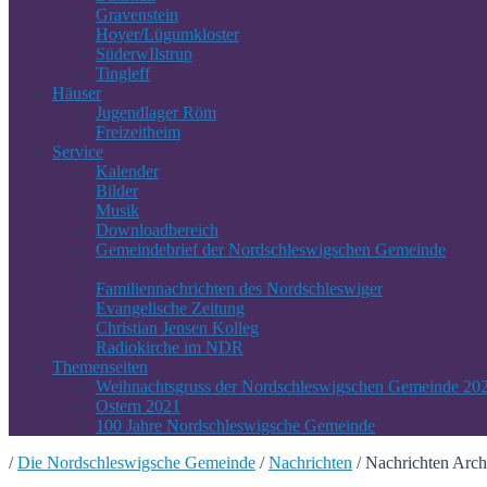
Gravenstein
Hoyer/Lügumkloster
SüderwIlstrup
Tingleff
Häuser
Jugendlager Röm
Freizeitheim
Service
Kalender
Bilder
Musik
Downloadbereich
Gemeindebrief der Nordschleswigschen Gemeinde
Familiennachrichten des Nordschleswiger
Evangelische Zeitung
Christian Jensen Kolleg
Radiokirche im NDR
Themenseiten
Weihnachtsgruss der Nordschleswigschen Gemeinde 20
Ostern 2021
100 Jahre Nordschleswigsche Gemeinde
/
Die Nordschleswigsche Gemeinde
/
Nachrichten
/
Nachrichten Arch