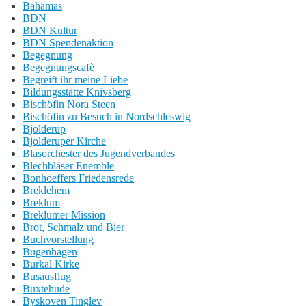
Bahamas
BDN
BDN Kultur
BDN Spendenaktion
Begegnung
Begegnungscafè
Begreift ihr meine Liebe
Bildungsstätte Knivsberg
Bischöfin Nora Steen
Bischöfin zu Besuch in Nordschleswig
Bjolderup
Bjolderuper Kirche
Blasorchester des Jugendverbandes
Blechbläser Enemble
Bonhoeffers Friedensrede
Breklehem
Breklum
Breklumer Mission
Brot, Schmalz und Bier
Buchvorstellung
Bugenhagen
Burkal Kirke
Busausflug
Buxtehude
Byskoven Tinglev