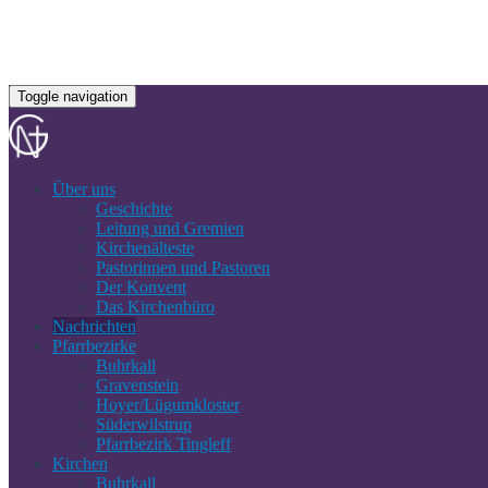
Toggle navigation
Über uns
Geschichte
Leitung und Gremien
Kirchenälteste
Pastorinnen und Pastoren
Der Konvent
Das Kirchenbüro
Nachrichten
Pfarrbezirke
Buhrkall
Gravenstein
Hoyer/Lügumkloster
Süderwilstrup
Pfarrbezirk Tingleff
Kirchen
Buhrkall