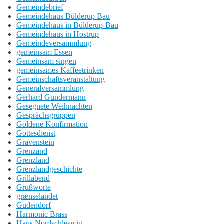
Gemeindebrief
Gemeindehaus Bülderup Bau
Gemeindehaus in Bülderup-Bau
Gemeindehaus in Hostrup
Gemeindeversammlung
gemeinsam Essen
Gemeinsam singen
gemeinsames Kaffeetrinken
Gemeinschaftsveranstaltung
Generalversammlung
Gerhard Gundermann
Gesegnete Weihnachten
Gesprächsgruppen
Goldene Konfirmation
Gottesdienst
Gravenstein
Grenzand
Grenzland
Grenzlandgeschichte
Grillabend
Grußworte
grænselandet
Gudendorf
Harmonic Brass
Haus Nordschleswig