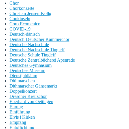
Chor
Chorkonzerte
Christian-Jensen-Kollg
Cookinseln
Coro Ecomenico
COVID-19
Deutsch-dänisch
Deutsch-Deutscher Kammerchor
Deutsche Nachschule
Deutsche Nachschule Tingleff
Deutsche Schule Tingleff
Deutsche Zentralbücherei Apenrade
Deutsches Gymnasium
Deutsches Museum
Dienstjubiläum
Dithmarschen
Dithmarscher Gänsemarkt
Doppelkonzert
Dresdner Kreuzchor
Eberhard von Oettingen
Ehrung
Einführung
Elvis i Kirken
Empfang
Entpflichtung