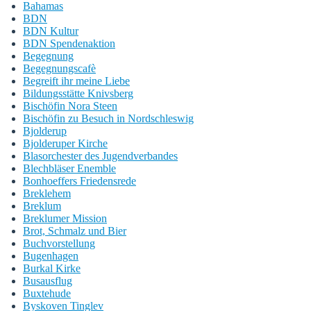
Bahamas
BDN
BDN Kultur
BDN Spendenaktion
Begegnung
Begegnungscafè
Begreift ihr meine Liebe
Bildungsstätte Knivsberg
Bischöfin Nora Steen
Bischöfin zu Besuch in Nordschleswig
Bjolderup
Bjolderuper Kirche
Blasorchester des Jugendverbandes
Blechbläser Enemble
Bonhoeffers Friedensrede
Breklehem
Breklum
Breklumer Mission
Brot, Schmalz und Bier
Buchvorstellung
Bugenhagen
Burkal Kirke
Busausflug
Buxtehude
Byskoven Tinglev