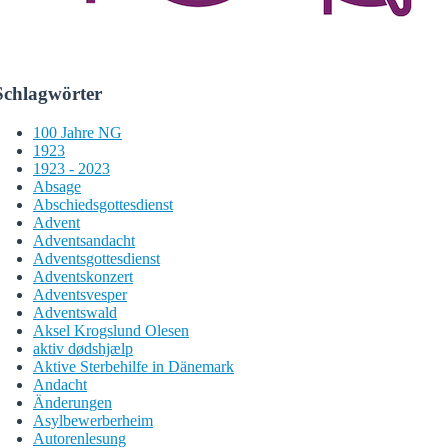
Schlagwörter
100 Jahre NG
1923
1923 - 2023
Absage
Abschiedsgottesdienst
Advent
Adventsandacht
Adventsgottesdienst
Adventskonzert
Adventsvesper
Adventswald
Aksel Krogslund Olesen
aktiv dødshjælp
Aktive Sterbehilfe in Dänemark
Andacht
Änderungen
Asylbewerberheim
Autorenlesung