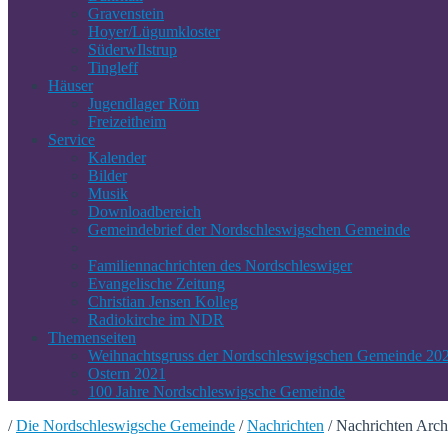
Gravenstein
Hoyer/Lügumkloster
SüderwIlstrup
Tingleff
Häuser
Jugendlager Röm
Freizeitheim
Service
Kalender
Bilder
Musik
Downloadbereich
Gemeindebrief der Nordschleswigschen Gemeinde
Familiennachrichten des Nordschleswiger
Evangelische Zeitung
Christian Jensen Kolleg
Radiokirche im NDR
Themenseiten
Weihnachtsgruss der Nordschleswigschen Gemeinde 20
Ostern 2021
100 Jahre Nordschleswigsche Gemeinde
/
Die Nordschleswigsche Gemeinde
/
Nachrichten
/
Nachrichten Arch