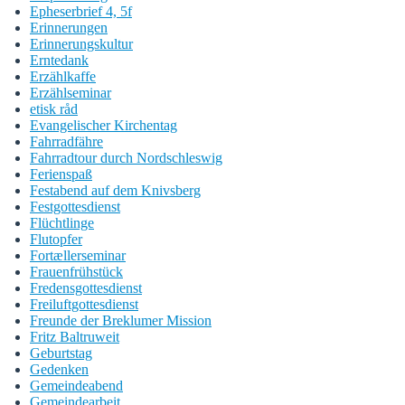
Epheserbrief 4, 5f
Erinnerungen
Erinnerungskultur
Erntedank
Erzählkaffe
Erzählseminar
etisk råd
Evangelischer Kirchentag
Fahrradfähre
Fahrradtour durch Nordschleswig
Ferienspaß
Festabend auf dem Knivsberg
Festgottesdienst
Flüchtlinge
Flutopfer
Fortællerseminar
Frauenfrühstück
Fredensgottesdienst
Freiluftgottesdienst
Freunde der Breklumer Mission
Fritz Baltruweit
Geburtstag
Gedenken
Gemeindeabend
Gemeindearbeit