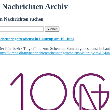
Nachrichten Archiv
In Nachrichten suchen
Scheunengottesdienst in Lautrup am 19. Juni
er Pfarrbezirk Tingleff lud zum Scheunen-Sommergottesdienst in Lautr
ttps://kirche.dk/ng/nachrichten/scheunengottesdienst-lautrup-am-19-jun