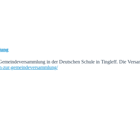
lung
ur Gemeindeversammlung in der Deutschen Schule in Tingleff. Die Ver
-sich-zur-gemeindeversammlung/