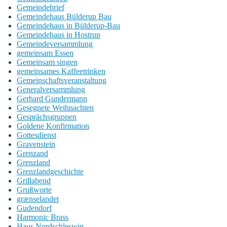
Gemeindebrief
Gemeindehaus Bülderup Bau
Gemeindehaus in Bülderup-Bau
Gemeindehaus in Hostrup
Gemeindeversammlung
gemeinsam Essen
Gemeinsam singen
gemeinsames Kaffeetrinken
Gemeinschaftsveranstaltung
Generalversammlung
Gerhard Gundermann
Gesegnete Weihnachten
Gesprächsgruppen
Goldene Konfirmation
Gottesdienst
Gravenstein
Grenzand
Grenzland
Grenzlandgeschichte
Grillabend
Grußworte
grænselandet
Gudendorf
Harmonic Brass
Haus Nordschleswig