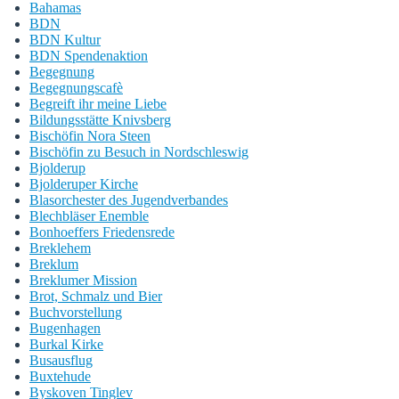
Bahamas
BDN
BDN Kultur
BDN Spendenaktion
Begegnung
Begegnungscafè
Begreift ihr meine Liebe
Bildungsstätte Knivsberg
Bischöfin Nora Steen
Bischöfin zu Besuch in Nordschleswig
Bjolderup
Bjolderuper Kirche
Blasorchester des Jugendverbandes
Blechbläser Enemble
Bonhoeffers Friedensrede
Breklehem
Breklum
Breklumer Mission
Brot, Schmalz und Bier
Buchvorstellung
Bugenhagen
Burkal Kirke
Busausflug
Buxtehude
Byskoven Tinglev