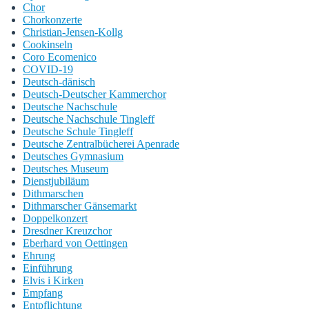
Chor
Chorkonzerte
Christian-Jensen-Kollg
Cookinseln
Coro Ecomenico
COVID-19
Deutsch-dänisch
Deutsch-Deutscher Kammerchor
Deutsche Nachschule
Deutsche Nachschule Tingleff
Deutsche Schule Tingleff
Deutsche Zentralbücherei Apenrade
Deutsches Gymnasium
Deutsches Museum
Dienstjubiläum
Dithmarschen
Dithmarscher Gänsemarkt
Doppelkonzert
Dresdner Kreuzchor
Eberhard von Oettingen
Ehrung
Einführung
Elvis i Kirken
Empfang
Entpflichtung