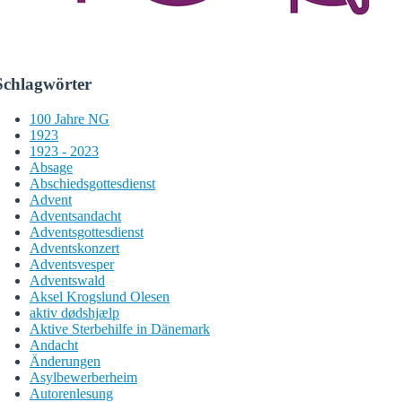
Schlagwörter
100 Jahre NG
1923
1923 - 2023
Absage
Abschiedsgottesdienst
Advent
Adventsandacht
Adventsgottesdienst
Adventskonzert
Adventsvesper
Adventswald
Aksel Krogslund Olesen
aktiv dødshjælp
Aktive Sterbehilfe in Dänemark
Andacht
Änderungen
Asylbewerberheim
Autorenlesung