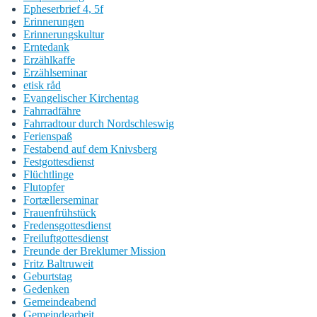
Epheserbrief 4, 5f
Erinnerungen
Erinnerungskultur
Erntedank
Erzählkaffe
Erzählseminar
etisk råd
Evangelischer Kirchentag
Fahrradfähre
Fahrradtour durch Nordschleswig
Ferienspaß
Festabend auf dem Knivsberg
Festgottesdienst
Flüchtlinge
Flutopfer
Fortællerseminar
Frauenfrühstück
Fredensgottesdienst
Freiluftgottesdienst
Freunde der Breklumer Mission
Fritz Baltruweit
Geburtstag
Gedenken
Gemeindeabend
Gemeindearbeit