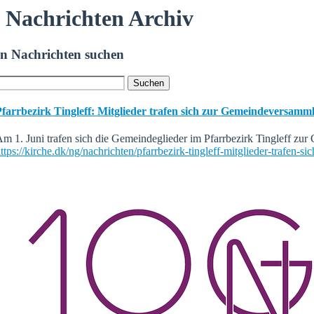
Nachrichten Archiv
In Nachrichten suchen
Pfarrbezirk Tingleff: Mitglieder trafen sich zur Gemeindeversamm
m 1. Juni trafen sich die Gemeindeglieder im Pfarrbezirk Tingleff z
ttps://kirche.dk/ng/nachrichten/pfarrbezirk-tingleff-mitglieder-trafen