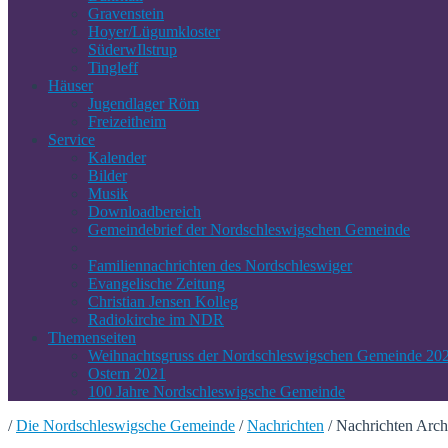
Gravenstein
Hoyer/Lügumkloster
SüderwIlstrup
Tingleff
Häuser
Jugendlager Röm
Freizeitheim
Service
Kalender
Bilder
Musik
Downloadbereich
Gemeindebrief der Nordschleswigschen Gemeinde
Familiennachrichten des Nordschleswiger
Evangelische Zeitung
Christian Jensen Kolleg
Radiokirche im NDR
Themenseiten
Weihnachtsgruss der Nordschleswigschen Gemeinde 20
Ostern 2021
100 Jahre Nordschleswigsche Gemeinde
/
Die Nordschleswigsche Gemeinde
/
Nachrichten
/
Nachrichten Arch