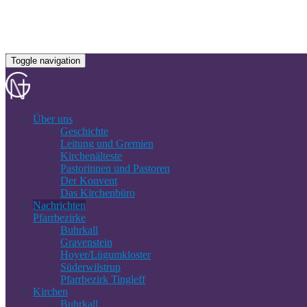
Toggle navigation
Über uns
Geschichte
Leitung und Gremien
Kirchenälteste
Pastorinnen und Pastoren
Der Konvent
Das Kirchenbüro
Nachrichten
Pfarrbezirke
Buhrkall
Gravenstein
Hoyer/Lügumkloster
Süderwilstrup
Pfarrbezirk Tingleff
Kirchen
Buhrkall