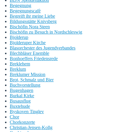
BDN Spendenaktion
Begegnung
Begegnungscafè
Begreift ihr meine Liebe
Bildungsstätte Knivsberg
Bischöfin Nora Steen
Bischöfin zu Besuch in Nordschleswig
Bjolderup
Bjolderuper Kirche
Blasorchester des Jugendverbandes
Blechbläser Enemble
Bonhoeffers Friedensrede
Breklehem
Breklum
Breklumer Mission
Brot, Schmalz und Bier
Buchvorstellung
Bugenhagen
Burkal Kirke
Busausflug
Buxtehude
Byskoven Tinglev
Chor
Chorkonzerte
Christian-Jensen-Kollg