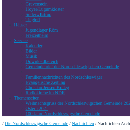
Gravenstein
Hoyer/Lügumkloster
SüderwIlstrup
Tingleff
Häuser
Jugendlager Röm
Freizeitheim
Service
Kalender
Bilder
Musik
Downloadbereich
Gemeindebrief der Nordschleswigschen Gemeinde
Familiennachrichten des Nordschleswiger
Evangelische Zeitung
Christian Jensen Kolleg
Radiokirche im NDR
Themenseiten
Weihnachtsgruss der Nordschleswigschen Gemeinde 20
Ostern 2021
100 Jahre Nordschleswigsche Gemeinde
/
Die Nordschleswigsche Gemeinde
/
Nachrichten
/
Nachrichten Arch