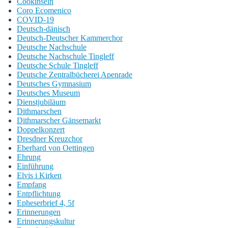
Cookinseln
Coro Ecomenico
COVID-19
Deutsch-dänisch
Deutsch-Deutscher Kammerchor
Deutsche Nachschule
Deutsche Nachschule Tingleff
Deutsche Schule Tingleff
Deutsche Zentralbücherei Apenrade
Deutsches Gymnasium
Deutsches Museum
Dienstjubiläum
Dithmarschen
Dithmarscher Gänsemarkt
Doppelkonzert
Dresdner Kreuzchor
Eberhard von Oettingen
Ehrung
Einführung
Elvis i Kirken
Empfang
Entpflichtung
Epheserbrief 4, 5f
Erinnerungen
Erinnerungskultur