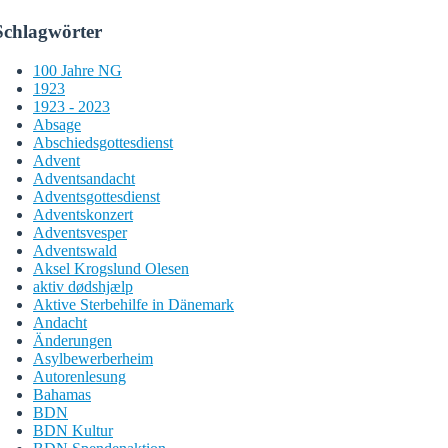
Schlagwörter
100 Jahre NG
1923
1923 - 2023
Absage
Abschiedsgottesdienst
Advent
Adventsandacht
Adventsgottesdienst
Adventskonzert
Adventsvesper
Adventswald
Aksel Krogslund Olesen
aktiv dødshjælp
Aktive Sterbehilfe in Dänemark
Andacht
Änderungen
Asylbewerberheim
Autorenlesung
Bahamas
BDN
BDN Kultur