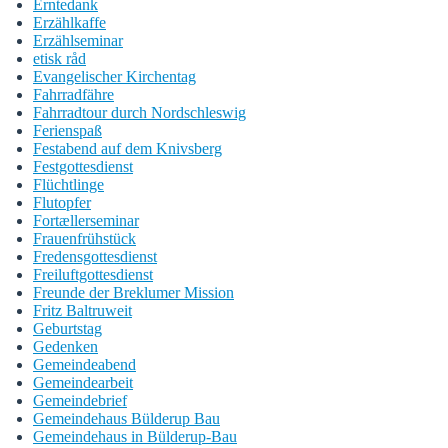
Erntedank
Erzählkaffe
Erzählseminar
etisk råd
Evangelischer Kirchentag
Fahrradfähre
Fahrradtour durch Nordschleswig
Ferienspaß
Festabend auf dem Knivsberg
Festgottesdienst
Flüchtlinge
Flutopfer
Fortællerseminar
Frauenfrühstück
Fredensgottesdienst
Freiluftgottesdienst
Freunde der Breklumer Mission
Fritz Baltruweit
Geburtstag
Gedenken
Gemeindeabend
Gemeindearbeit
Gemeindebrief
Gemeindehaus Bülderup Bau
Gemeindehaus in Bülderup-Bau