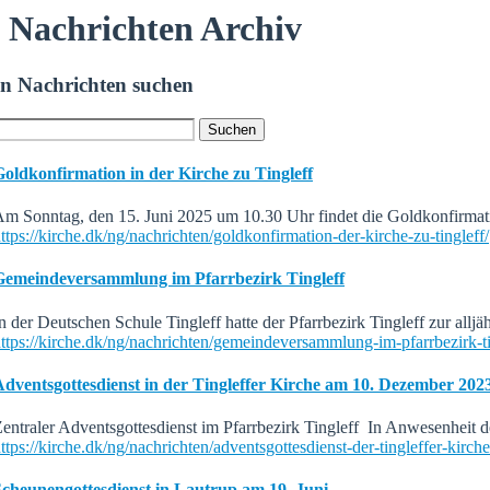
Nachrichten Archiv
In Nachrichten suchen
oldkonfirmation in der Kirche zu Tingleff
m Sonntag, den 15. Juni 2025 um 10.30 Uhr findet die Goldkonfirmatio
ttps://kirche.dk/ng/nachrichten/goldkonfirmation-der-kirche-zu-tingleff/
Gemeindeversammlung im Pfarrbezirk Tingleff
n der Deutschen Schule Tingleff hatte der Pfarrbezirk Tingleff zur al
ttps://kirche.dk/ng/nachrichten/gemeindeversammlung-im-pfarrbezirk-ti
Adventsgottesdienst in der Tingleffer Kirche am 10. Dezember 202
entraler Adventsgottesdienst im Pfarrbezirk Tingleff In Anwesenheit
ttps://kirche.dk/ng/nachrichten/adventsgottesdienst-der-tingleffer-kir
Scheunengottesdienst in Lautrup am 19. Juni