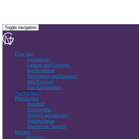
Toggle navigation
Über uns
Geschichte
Leitung und Gremien
Kirchenälteste
Pastorinnen und Pastoren
Der Konvent
Das Kirchenbüro
Nachrichten
Pfarrbezirke
Buhrkall
Gravenstein
Hoyer/Lügumkloster
Süderwilstrup
Pfarrbezirk Tingleff
Kirchen
Buhrkall