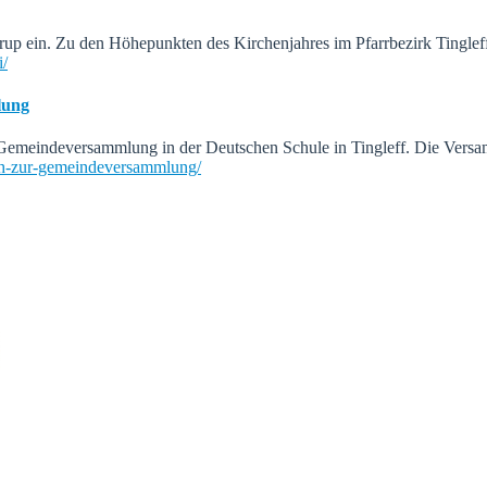
up ein. Zu den Höhepunkten des Kirchenjahres im Pfarrbezirk Tinglef
i/
lung
ur Gemeindeversammlung in der Deutschen Schule in Tingleff. Die Ver
-sich-zur-gemeindeversammlung/