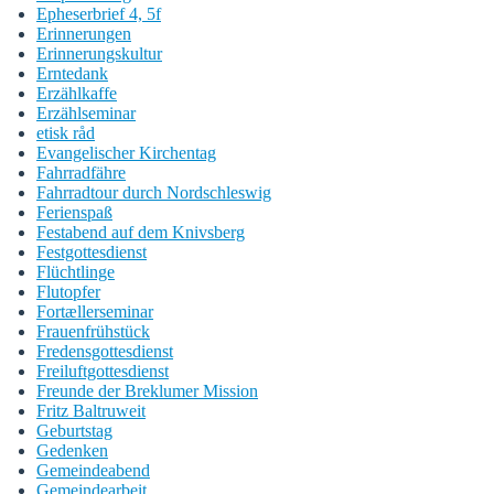
Epheserbrief 4, 5f
Erinnerungen
Erinnerungskultur
Erntedank
Erzählkaffe
Erzählseminar
etisk råd
Evangelischer Kirchentag
Fahrradfähre
Fahrradtour durch Nordschleswig
Ferienspaß
Festabend auf dem Knivsberg
Festgottesdienst
Flüchtlinge
Flutopfer
Fortællerseminar
Frauenfrühstück
Fredensgottesdienst
Freiluftgottesdienst
Freunde der Breklumer Mission
Fritz Baltruweit
Geburtstag
Gedenken
Gemeindeabend
Gemeindearbeit