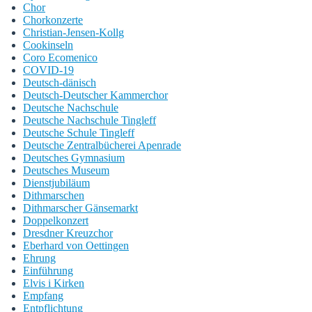
Chor
Chorkonzerte
Christian-Jensen-Kollg
Cookinseln
Coro Ecomenico
COVID-19
Deutsch-dänisch
Deutsch-Deutscher Kammerchor
Deutsche Nachschule
Deutsche Nachschule Tingleff
Deutsche Schule Tingleff
Deutsche Zentralbücherei Apenrade
Deutsches Gymnasium
Deutsches Museum
Dienstjubiläum
Dithmarschen
Dithmarscher Gänsemarkt
Doppelkonzert
Dresdner Kreuzchor
Eberhard von Oettingen
Ehrung
Einführung
Elvis i Kirken
Empfang
Entpflichtung