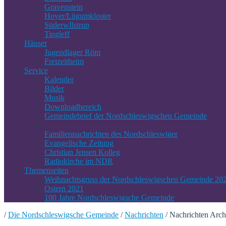
Gravenstein
Hoyer/Lügumkloster
SüderwIlstrup
Tingleff
Häuser
Jugendlager Röm
Freizeitheim
Service
Kalender
Bilder
Musik
Downloadbereich
Gemeindebrief der Nordschleswigschen Gemeinde
Familiennachrichten des Nordschleswiger
Evangelische Zeitung
Christian Jensen Kolleg
Radiokirche im NDR
Themenseiten
Weihnachtsgruss der Nordschleswigschen Gemeinde 20
Ostern 2021
100 Jahre Nordschleswigsche Gemeinde
/
Die Nordschleswigsche Gemeinde
/
Nachrichten
/
Nachrichten Arch