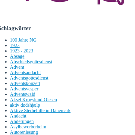
Schlagwörter
100 Jahre NG
1923
1923 - 2023
Absage
Abschiedsgottesdienst
Advent
Adventsandacht
Adventsgottesdienst
Adventskonzert
Adventsvesper
Adventswald
Aksel Krogslund Olesen
aktiv dødshjælp
Aktive Sterbehilfe in Dänemark
Andacht
Änderungen
Asylbewerberheim
Autorenlesung