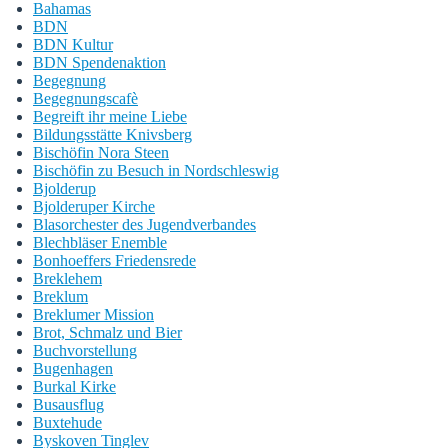
Bahamas
BDN
BDN Kultur
BDN Spendenaktion
Begegnung
Begegnungscafè
Begreift ihr meine Liebe
Bildungsstätte Knivsberg
Bischöfin Nora Steen
Bischöfin zu Besuch in Nordschleswig
Bjolderup
Bjolderuper Kirche
Blasorchester des Jugendverbandes
Blechbläser Enemble
Bonhoeffers Friedensrede
Breklehem
Breklum
Breklumer Mission
Brot, Schmalz und Bier
Buchvorstellung
Bugenhagen
Burkal Kirke
Busausflug
Buxtehude
Byskoven Tinglev