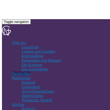
Toggle navigation
Über uns
Geschichte
Leitung und Gremien
Kirchenälteste
Pastorinnen und Pastoren
Der Konvent
Das Kirchenbüro
Nachrichten
Pfarrbezirke
Buhrkall
Gravenstein
Hoyer/Lügumkloster
Süderwilstrup
Pfarrbezirk Tingleff
Kirchen
Buhrkall