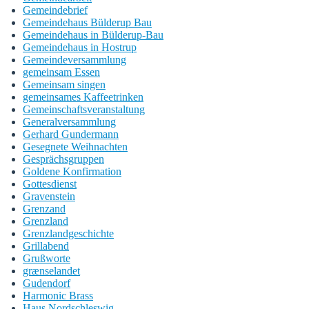
Gemeindebrief
Gemeindehaus Bülderup Bau
Gemeindehaus in Bülderup-Bau
Gemeindehaus in Hostrup
Gemeindeversammlung
gemeinsam Essen
Gemeinsam singen
gemeinsames Kaffeetrinken
Gemeinschaftsveranstaltung
Generalversammlung
Gerhard Gundermann
Gesegnete Weihnachten
Gesprächsgruppen
Goldene Konfirmation
Gottesdienst
Gravenstein
Grenzand
Grenzland
Grenzlandgeschichte
Grillabend
Grußworte
grænselandet
Gudendorf
Harmonic Brass
Haus Nordschleswig