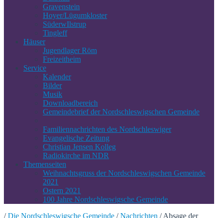
Gravenstein
Hoyer/Lügumkloster
SüderwIlstrup
Tingleff
Häuser
Jugendlager Röm
Freizeitheim
Service
Kalender
Bilder
Musik
Downloadbereich
Gemeindebrief der Nordschleswigschen Gemeinde
Familiennachrichten des Nordschleswiger
Evangelische Zeitung
Christian Jensen Kolleg
Radiokirche im NDR
Themenseiten
Weihnachtsgruss der Nordschleswigschen Gemeinde
2021
Ostern 2021
100 Jahre Nordschleswigsche Gemeinde
/
Die Nordschleswigsche Gemeinde
/
Nachrichten
/
Absage der