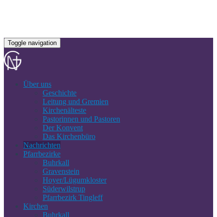
Toggle navigation
Über uns
Geschichte
Leitung und Gremien
Kirchenälteste
Pastorinnen und Pastoren
Der Konvent
Das Kirchenbüro
Nachrichten
Pfarrbezirke
Buhrkall
Gravenstein
Hoyer/Lügumkloster
Süderwilstrup
Pfarrbezirk Tingleff
Kirchen
Buhrkall