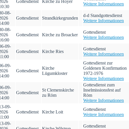
2026
Gottesdienst
Kirche zu Hoyer
Weitere Informationen
10:30
30-08-
d-d Standgottesdienst
2026
Gottesdienst
Strandkirkegrunden
Weitere Informationen
14:00
30-08-
Gottesdienst
2026
Gottesdienst
Kirche zu Broacker
Weitere Informationen
16:00
06-09-
Gottesdienst
2026
Gottesdienst
Kirche Ries
Weitere Informationen
11:00
Gottesdienst zur
06-09-
Kirche
Goldenen Konfirmation
2026
Gottesdienst
Lügumkloster
1972-1976
14:00
Weitere Informationen
Gottesdienst zum
06-09-
St Clemenskirche
Inselmissionsfest auf
2026
Gottesdienst
zu Röm
Röm
14:00
Weitere Informationen
13-09-
Gottesdienst
2026
Gottesdienst
Kirche Loit
Weitere Informationen
11:00
13-09-
Gottesdienst
2026
Gottesdienst
Kirche Wilstrup