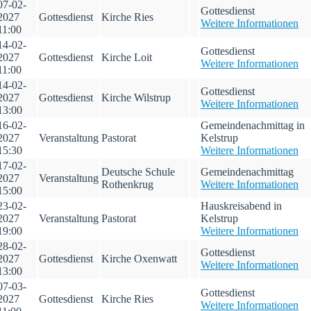
07-02-
Gottesdienst
2027
Gottesdienst
Kirche Ries
Weitere Informationen
11:00
14-02-
Gottesdienst
2027
Gottesdienst
Kirche Loit
Weitere Informationen
11:00
14-02-
Gottesdienst
2027
Gottesdienst
Kirche Wilstrup
Weitere Informationen
13:00
16-02-
Gemeindenachmittag in
2027
Veranstaltung
Pastorat
Kelstrup
15:30
Weitere Informationen
17-02-
Deutsche Schule
Gemeindenachmittag
2027
Veranstaltung
Rothenkrug
Weitere Informationen
15:00
23-02-
Hauskreisabend in
2027
Veranstaltung
Pastorat
Kelstrup
19:00
Weitere Informationen
28-02-
Gottesdienst
2027
Gottesdienst
Kirche Oxenwatt
Weitere Informationen
13:00
07-03-
Gottesdienst
2027
Gottesdienst
Kirche Ries
Weitere Informationen