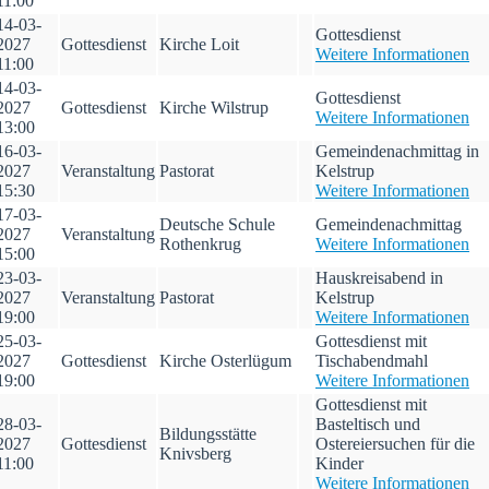
11:00
14-03-
Gottesdienst
2027
Gottesdienst
Kirche Loit
Weitere Informationen
11:00
14-03-
Gottesdienst
2027
Gottesdienst
Kirche Wilstrup
Weitere Informationen
13:00
16-03-
Gemeindenachmittag in
2027
Veranstaltung
Pastorat
Kelstrup
15:30
Weitere Informationen
17-03-
Deutsche Schule
Gemeindenachmittag
2027
Veranstaltung
Rothenkrug
Weitere Informationen
15:00
23-03-
Hauskreisabend in
2027
Veranstaltung
Pastorat
Kelstrup
19:00
Weitere Informationen
25-03-
Gottesdienst mit
2027
Gottesdienst
Kirche Osterlügum
Tischabendmahl
19:00
Weitere Informationen
Gottesdienst mit
28-03-
Basteltisch und
Bildungsstätte
2027
Gottesdienst
Ostereiersuchen für die
Knivsberg
11:00
Kinder
Weitere Informationen