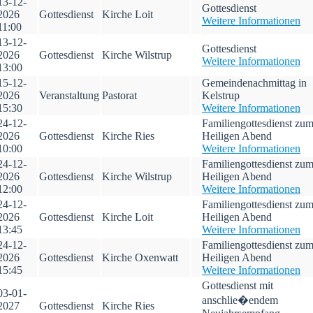
13-12-
Gottesdienst
2026
Gottesdienst
Kirche Loit
Weitere Informationen
11:00
13-12-
Gottesdienst
2026
Gottesdienst
Kirche Wilstrup
Weitere Informationen
13:00
15-12-
Gemeindenachmittag in
2026
Veranstaltung
Pastorat
Kelstrup
15:30
Weitere Informationen
24-12-
Familiengottesdienst zu
2026
Gottesdienst
Kirche Ries
Heiligen Abend
10:00
Weitere Informationen
24-12-
Familiengottesdienst zu
2026
Gottesdienst
Kirche Wilstrup
Heiligen Abend
12:00
Weitere Informationen
24-12-
Familiengottesdienst zu
2026
Gottesdienst
Kirche Loit
Heiligen Abend
13:45
Weitere Informationen
24-12-
Familiengottesdienst zu
2026
Gottesdienst
Kirche Oxenwatt
Heiligen Abend
15:45
Weitere Informationen
Gottesdienst mit
03-01-
anschlie�endem
2027
Gottesdienst
Kirche Ries