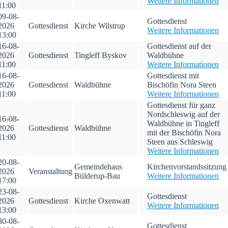
Weitere Informationen
11:00
09-08-
Gottesdienst
2026
Gottesdienst
Kirche Wilstrup
Weitere Informationen
13:00
16-08-
Gottesdienst auf der
2026
Gottesdienst
Tingleff Byskov
Waldbühne
11:00
Weitere Informationen
16-08-
Gottesdienst mit
2026
Gottesdienst
Waldbühne
Bischöfin Nora Steen
11:00
Weitere Informationen
Gottesdienst für ganz
Nordschleswig auf der
16-08-
Waldbühne in Tingleff
2026
Gottesdienst
Waldbühne
mit der Bischöfin Nora
11:00
Steen aus Schleswig
Weitere Informationen
20-08-
Gemeindehaus
Kirchenvorstandssitzung
2026
Veranstaltung
Bülderup-Bau
Weitere Informationen
17:00
23-08-
Gottesdienst
2026
Gottesdienst
Kirche Oxenwatt
Weitere Informationen
13:00
30-08-
Gottesdienst