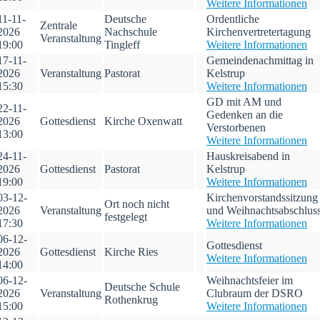
Weitere Informationen
11-11-
Deutsche
Ordentliche
Zentrale
2026
Nachschule
Kirchenvertretertagung
Veranstaltung
19:00
Tingleff
Weitere Informationen
17-11-
Gemeindenachmittag in
2026
Veranstaltung
Pastorat
Kelstrup
15:30
Weitere Informationen
GD mit AM und
22-11-
Gedenken an die
2026
Gottesdienst
Kirche Oxenwatt
Verstorbenen
13:00
Weitere Informationen
24-11-
Hauskreisabend in
2026
Gottesdienst
Pastorat
Kelstrup
19:00
Weitere Informationen
03-12-
Kirchenvorstandssitzung
Ort noch nicht
2026
Veranstaltung
und Weihnachtsabschlus
festgelegt
17:30
Weitere Informationen
06-12-
Gottesdienst
2026
Gottesdienst
Kirche Ries
Weitere Informationen
14:00
06-12-
Weihnachtsfeier im
Deutsche Schule
2026
Veranstaltung
Clubraum der DSRO
Rothenkrug
15:00
Weitere Informationen