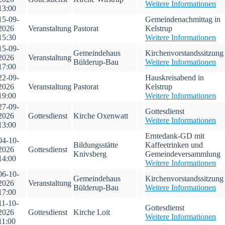
Weitere Informationen
13:00
15-09-
Gemeindenachmittag in
2026
Veranstaltung
Pastorat
Kelstrup
15:30
Weitere Informationen
15-09-
Gemeindehaus
Kirchenvorstandssitzung
2026
Veranstaltung
Bülderup-Bau
Weitere Informationen
17:00
22-09-
Hauskreisabend in
2026
Veranstaltung
Pastorat
Kelstrup
19:00
Weitere Informationen
27-09-
Gottesdienst
2026
Gottesdienst
Kirche Oxenwatt
Weitere Informationen
13:00
Erntedank-GD mit
04-10-
Bildungsstätte
Kaffeetrinken und
2026
Gottesdienst
Knivsberg
Gemeindeversammlung
14:00
Weitere Informationen
06-10-
Gemeindehaus
Kirchenvorstandssitzung
2026
Veranstaltung
Bülderup-Bau
Weitere Informationen
17:00
11-10-
Gottesdienst
2026
Gottesdienst
Kirche Loit
Weitere Informationen
11:00