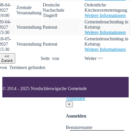
08-04-
Deutsche
Ordentliche
Zentrale
2027
Nachschule
Kirchenvertretertagung
Veranstaltung
19:00
Tingleff
Weitere Informationen
20-04-
Gemeindenachmittag in
2027
Veranstaltung
Pastorat
Kelstrup
15:30
Weitere Informationen
18-05-
Gemeindenachmittag in
2027
Veranstaltung
Pastorat
Kelstrup
15:30
Weitere Informationen
<<
Seite
von
Weiter >>
Zurück
von
Terminen gefunden
© 2014 - 2025 Nordschleswigsche Gemeinde
Anmelden
×
Anmelden
Benutzername