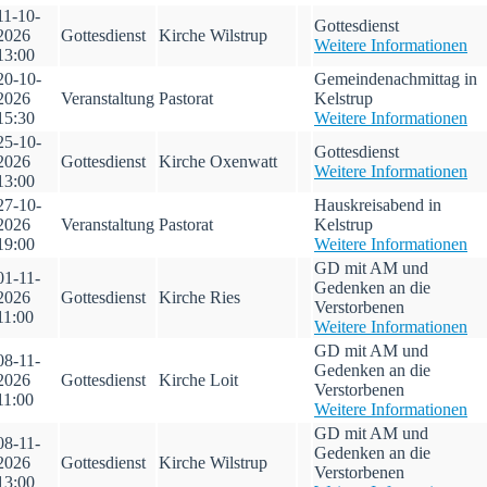
11-10-
Gottesdienst
2026
Gottesdienst
Kirche Wilstrup
Weitere Informationen
13:00
20-10-
Gemeindenachmittag in
2026
Veranstaltung
Pastorat
Kelstrup
15:30
Weitere Informationen
25-10-
Gottesdienst
2026
Gottesdienst
Kirche Oxenwatt
Weitere Informationen
13:00
27-10-
Hauskreisabend in
2026
Veranstaltung
Pastorat
Kelstrup
19:00
Weitere Informationen
GD mit AM und
01-11-
Gedenken an die
2026
Gottesdienst
Kirche Ries
Verstorbenen
11:00
Weitere Informationen
GD mit AM und
08-11-
Gedenken an die
2026
Gottesdienst
Kirche Loit
Verstorbenen
11:00
Weitere Informationen
GD mit AM und
08-11-
Gedenken an die
2026
Gottesdienst
Kirche Wilstrup
Verstorbenen
13:00