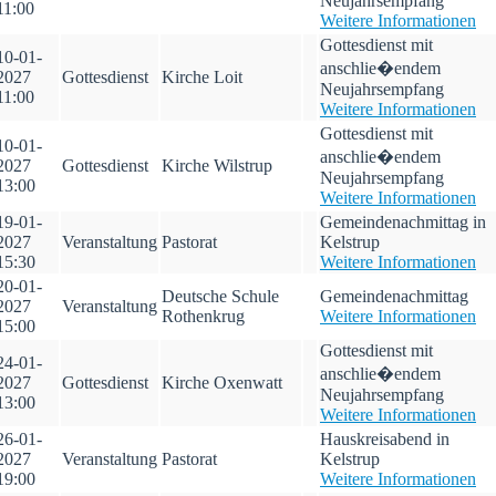
Neujahrsempfang
11:00
Weitere Informationen
Gottesdienst mit
10-01-
anschlie�endem
2027
Gottesdienst
Kirche Loit
Neujahrsempfang
11:00
Weitere Informationen
Gottesdienst mit
10-01-
anschlie�endem
2027
Gottesdienst
Kirche Wilstrup
Neujahrsempfang
13:00
Weitere Informationen
19-01-
Gemeindenachmittag in
2027
Veranstaltung
Pastorat
Kelstrup
15:30
Weitere Informationen
20-01-
Deutsche Schule
Gemeindenachmittag
2027
Veranstaltung
Rothenkrug
Weitere Informationen
15:00
Gottesdienst mit
24-01-
anschlie�endem
2027
Gottesdienst
Kirche Oxenwatt
Neujahrsempfang
13:00
Weitere Informationen
26-01-
Hauskreisabend in
2027
Veranstaltung
Pastorat
Kelstrup
19:00
Weitere Informationen